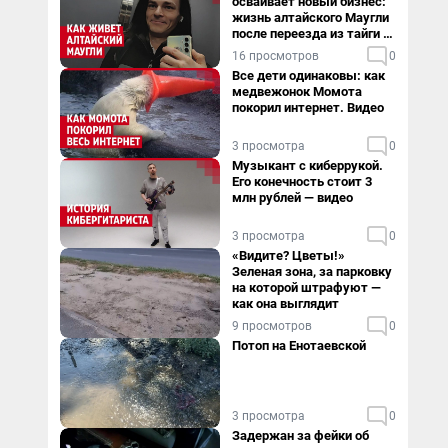
осваивает новый бизнес:
жизнь алтайского Маугли
после переезда из тайги в
столицу
16 просмотров
0
Все дети одинаковы: как
медвежонок Момота
покорил интернет. Видео
3 просмотра
0
Музыкант с киберрукой.
Его конечность стоит 3
млн рублей — видео
3 просмотра
0
«Видите? Цветы!»
Зеленая зона, за парковку
на которой штрафуют —
как она выглядит
9 просмотров
0
Потоп на Енотаевской
3 просмотра
0
Задержан за фейки об