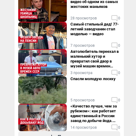
видео об одном из самых
жестоких маньяков
28 просмотров
0
Самый стильный дед! 77-
летний заводчанин стал
моделью — видео
7 просмотров
0
Автолюбитель переехал в
маленький хутор и
превратил свой двор в
музей машин времен
СССР. Видео
3 просмотра
0
Спасли молодую лосиху
5 просмотров
0
«Качество лучше, чем за
рубежом»: как работает
единственный в России
завод по добыче йода.
Видео
14 просмотров
0