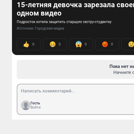
15-летняя девочка зарезала своег
одном видео
Подросток хотела защитить старшую сестру-студентку
Источник: 
Городские медиа
0
0
0
0
Пока нет н
Начните 
Гость
Войти