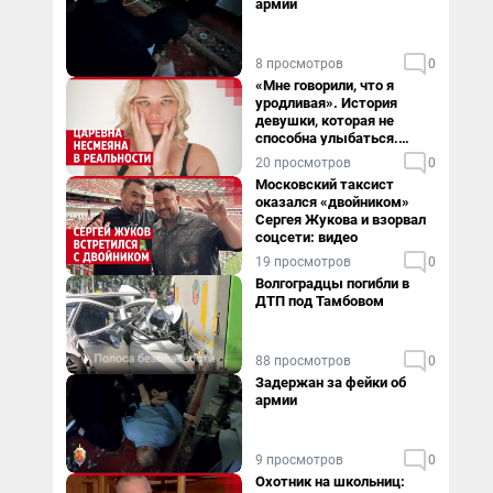
армии
8 просмотров
0
«Мне говорили, что я
уродливая». История
девушки, которая не
способна улыбаться.
Видео
20 просмотров
0
Московский таксист
оказался «двойником»
Сергея Жукова и взорвал
соцсети: видео
19 просмотров
0
Волгоградцы погибли в
ДТП под Тамбовом
88 просмотров
0
Задержан за фейки об
армии
9 просмотров
0
Охотник на школьниц: