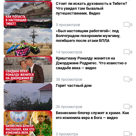
Стоит ли искать духовность в Тибете?
Что увидел там бывалый
путешественник. Видео
5 просмотров
0
«Был настоящим работягой»: под
Волгоградом похоронили мужчину,
погибшего после атаки БПЛА
14 просмотров
0
Криштиану Роналду женится на
Джорджине Родригес. Что известно о
свадьбе века — видео
38 просмотров
0
Горит частный дом
36 просмотров
0
Бизнесмен-блогер служит в храме. Как
его изменила вера в Бога — видео
3 просмотра
0