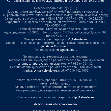
Контактные данные для Роскомнадзора и государственных органов
Сетевое издание «В1.ру» (18+)
Зарегистрировано Федеральной службой по надзору в сфере связи,
информационных технологий и массовых коммуникаций (Роскомнадзор)
Свидетельство о регистрации СМИ ЭЛ № ФС 77– 84678 от 06.02.2023 г.
Учредитель: Общество с ограниченной ответственностью "ИНТЕРНЕТ
ТЕХНОЛОГИИ"
Главный редактор: Смуров Николай Александрович
Адрес редакции: 400005, г. Волгоград, ул. 7-й Гвардейской, д. 2, офис 102,
8 (8442) 59-59-16
Электронный адрес редакции:
v1@shkulev.ru
Контактные данные для Роскомнадзора и государственных органов:
juristchel@shkulev.ru
Техподдержка:
help@shkulev.ru
По вопросам коммерческого сотрудничества:
Жапарова Жанна, менеджер по работе с федеральными клиентами
zhanna.zhaparova@shkulev.ru
, моб. + 7 982 640 34 32
Ревина Мария, директор по работе с федеральными клиентами
mariya.revina@shkulev.ru
, моб. +7 910 402 4056
Связаться с отделом продаж: 8 (8442) 59-59-16 доб. 3335,
reklamav1@shkulev.ru
Редакция сайта не несет ответственности за достоверность
информации, содержащейся в рекламных объявлениях.
Связаться по вопросам партнёрства:
v1pr@shkulev.ru
Информация об ограничениях