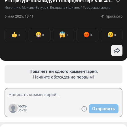
Его фигуре позавидует Шварценеггер! Как Александр сохранил идеальное тело в 72 года: видео
Источник: 
Максим Бутусов, Владислав Шитюк / Городские медиа
6 мая 2025, 13:41
41 просмотр
0
0
0
0
0
Пока нет ни одного комментария.
Начните обсуждение первым!
Гость
Отправить
Войти