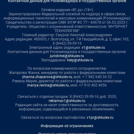
Контактные данные для Роскомнадзора и государственных органов
Сетевое издание «В1.ру» (18+)
Зарегистрировано Федеральной службой по надзору в сфере связи,
информационных технологий и массовых коммуникаций (Роскомнадзор)
Свидетельство о регистрации СМИ ЭЛ № ФС 77– 84678 от 06.02.2023 г.
Учредитель: Общество с ограниченной ответственностью "ИНТЕРНЕТ
ТЕХНОЛОГИИ"
Главный редактор: Смуров Николай Александрович
Адрес редакции: 400005, г. Волгоград, ул. 7-й Гвардейской, д. 2, офис 102,
8 (8442) 59-59-16
Электронный адрес редакции:
v1@shkulev.ru
Контактные данные для Роскомнадзора и государственных органов:
juristchel@shkulev.ru
Техподдержка:
help@shkulev.ru
По вопросам коммерческого сотрудничества:
Жапарова Жанна, менеджер по работе с федеральными клиентами
zhanna.zhaparova@shkulev.ru
, моб. + 7 982 640 34 32
Ревина Мария, директор по работе с федеральными клиентами
mariya.revina@shkulev.ru
, моб. +7 910 402 4056
Связаться с отделом продаж: 8 (8442) 59-59-16 доб. 3335,
reklamav1@shkulev.ru
Редакция сайта не несет ответственности за достоверность
информации, содержащейся в рекламных объявлениях.
Связаться по вопросам партнёрства:
v1pr@shkulev.ru
Информация об ограничениях