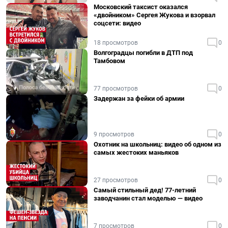
Московский таксист оказался
«двойником» Сергея Жукова и взорвал
соцсети: видео
18 просмотров
0
Волгоградцы погибли в ДТП под
Тамбовом
77 просмотров
0
Задержан за фейки об армии
9 просмотров
0
Охотник на школьниц: видео об одном из
самых жестоких маньяков
27 просмотров
0
Самый стильный дед! 77-летний
заводчанин стал моделью — видео
7 просмотров
0