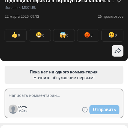
Годовщина теракта в «Крокус Сити Холле»: как это было
Источник: 
MSK1.RU
22 марта 2025, 09:12
26 просмотров
0
0
0
0
0
Пока нет ни одного комментария.
Начните обсуждение первым!
Гость
Отправить
Войти