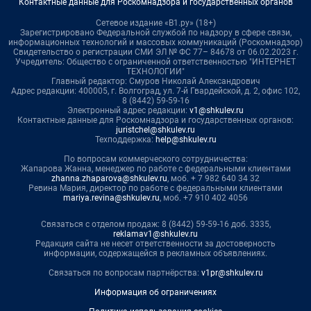
Контактные данные для Роскомнадзора и государственных органов
Сетевое издание «В1.ру» (18+)
Зарегистрировано Федеральной службой по надзору в сфере связи,
информационных технологий и массовых коммуникаций (Роскомнадзор)
Свидетельство о регистрации СМИ ЭЛ № ФС 77– 84678 от 06.02.2023 г.
Учредитель: Общество с ограниченной ответственностью "ИНТЕРНЕТ
ТЕХНОЛОГИИ"
Главный редактор: Смуров Николай Александрович
Адрес редакции: 400005, г. Волгоград, ул. 7-й Гвардейской, д. 2, офис 102,
8 (8442) 59-59-16
Электронный адрес редакции:
v1@shkulev.ru
Контактные данные для Роскомнадзора и государственных органов:
juristchel@shkulev.ru
Техподдержка:
help@shkulev.ru
По вопросам коммерческого сотрудничества:
Жапарова Жанна, менеджер по работе с федеральными клиентами
zhanna.zhaparova@shkulev.ru
, моб. + 7 982 640 34 32
Ревина Мария, директор по работе с федеральными клиентами
mariya.revina@shkulev.ru
, моб. +7 910 402 4056
Связаться с отделом продаж: 8 (8442) 59-59-16 доб. 3335,
reklamav1@shkulev.ru
Редакция сайта не несет ответственности за достоверность
информации, содержащейся в рекламных объявлениях.
Связаться по вопросам партнёрства:
v1pr@shkulev.ru
Информация об ограничениях