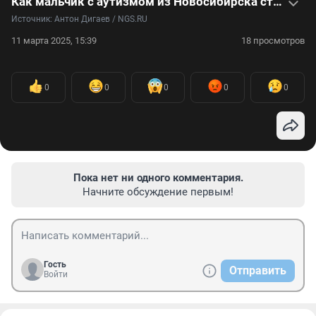
Как мальчик с аутизмом из Новосибирска стал музыкантом — видео
Источник: 
Антон Дигаев / NGS.RU
11 марта 2025, 15:39
18 просмотров
0
0
0
0
0
Пока нет ни одного комментария.
Начните обсуждение первым!
Гость
Отправить
Войти