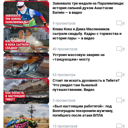
Завоевала три медали на Паралимпиаде:
история сильной духом Анастасии
Багиян — в видео
9 просмотров
0
Клава Кока и Дима Масленников
сыграли свадьбу. Кадры с торжества и
история пары — в видео
40 просмотров
0
Устроил массовую аварию на
«танцующем» мосту
63 просмотра
0
Стоит ли искать духовность в Тибете?
Что увидел там бывалый
путешественник. Видео
5 просмотров
0
«Был настоящим работягой»: под
Волгоградом похоронили мужчину,
погибшего после атаки БПЛА
15 просмотров
0