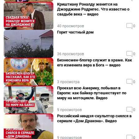
Криштиану Роналду женится на
Джорджине Родригес. Что известно о
свадьбе века — видео
40 просмотров
0
Горит частный дом
36 просмотров
0
Бизнесмен-блогер служит в храме. Как
его изменила вера в Бога — видео
3 просмотра
0
Проехал всю Америку, побывал в
Европе: как байкер путешествует по
миру на мотоцикле. Видео
9 просмотров
0
Российский ниндзя-скульптор снялся в
сериале «Дом Дракона». Видео
9 просмотров
0