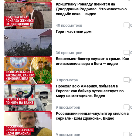
Криштиану Роналду женится на
Джорджине Родригес. Что известно о
свадьбе века — видео
40 просмотров
0
Горит частный дом
36 просмотров
0
Бизнесмен-блогер служит в храме. Как
его изменила вера в Бога — видео
3 просмотра
0
Проехал всю Америку, побывал в
Европе: как байкер путешествует по
миру на мотоцикле. Видео
9 просмотров
0
Российский ниндзя-скульптор снялся в
сериале «Дом Дракона». Видео
9 просмотров
0