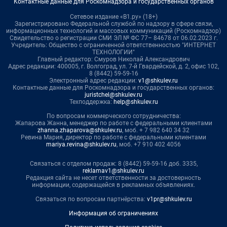
Контактные данные для Роскомнадзора и государственных органов
Сетевое издание «В1.ру» (18+)
Зарегистрировано Федеральной службой по надзору в сфере связи,
информационных технологий и массовых коммуникаций (Роскомнадзор)
Свидетельство о регистрации СМИ ЭЛ № ФС 77– 84678 от 06.02.2023 г.
Учредитель: Общество с ограниченной ответственностью "ИНТЕРНЕТ
ТЕХНОЛОГИИ"
Главный редактор: Смуров Николай Александрович
Адрес редакции: 400005, г. Волгоград, ул. 7-й Гвардейской, д. 2, офис 102,
8 (8442) 59-59-16
Электронный адрес редакции:
v1@shkulev.ru
Контактные данные для Роскомнадзора и государственных органов:
juristchel@shkulev.ru
Техподдержка:
help@shkulev.ru
По вопросам коммерческого сотрудничества:
Жапарова Жанна, менеджер по работе с федеральными клиентами
zhanna.zhaparova@shkulev.ru
, моб. + 7 982 640 34 32
Ревина Мария, директор по работе с федеральными клиентами
mariya.revina@shkulev.ru
, моб. +7 910 402 4056
Связаться с отделом продаж: 8 (8442) 59-59-16 доб. 3335,
reklamav1@shkulev.ru
Редакция сайта не несет ответственности за достоверность
информации, содержащейся в рекламных объявлениях.
Связаться по вопросам партнёрства:
v1pr@shkulev.ru
Информация об ограничениях