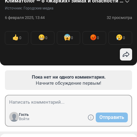
Климатолог — о «жарких» зимах и опасности глобального потепления для России: видео
Источник: 
Городские медиа
6 февраля 2025, 13:44
32 просмотра
0
0
0
0
0
Пока нет ни одного комментария.
Начните обсуждение первым!
Гость
Отправить
Войти