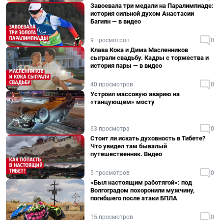
Завоевала три медали на Паралимпиаде:
история сильной духом Анастасии
Багиян — в видео
9 просмотров
0
Клава Кока и Дима Масленников
сыграли свадьбу. Кадры с торжества и
история пары — в видео
40 просмотров
0
Устроил массовую аварию на
«танцующем» мосту
63 просмотра
0
Стоит ли искать духовность в Тибете?
Что увидел там бывалый
путешественник. Видео
5 просмотров
0
«Был настоящим работягой»: под
Волгоградом похоронили мужчину,
погибшего после атаки БПЛА
15 просмотров
0