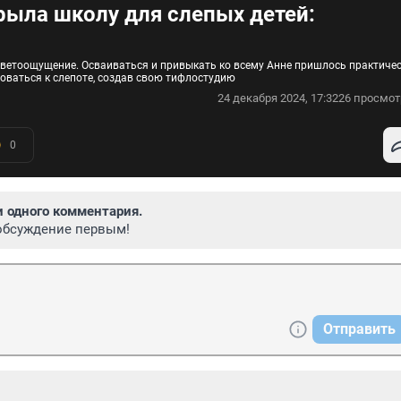
рыла школу для слепых детей:
ко светоощущение. Осваиваться и привыкать ко всему Анне пришлось практиче
оваться к слепоте, создав свою тифлостудию
24 декабря 2024, 17:32
26 просмот
0
и одного комментария.
обсуждение первым!
Отправить