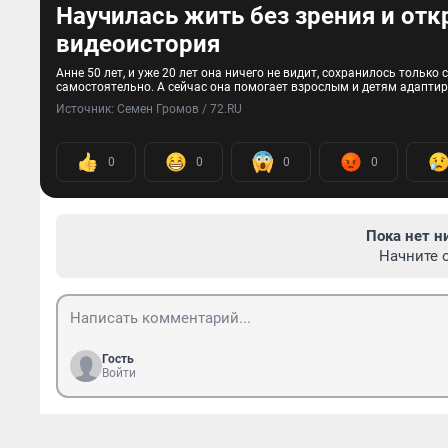
Научилась жить без зрения и отк
видеоистория
Анне 50 лет, и уже 20 лет она ничего не видит, сохранилось толь
самостоятельно. А сейчас она помогает взрослым и детям адаптир
Источник: 
Семен Громов / 72.RU
0
0
0
0
Пока нет н
Начните 
Гость
Войти