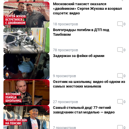
Московский таксист оказался
«двойником» Сергея Жукова и взорвал
соцсети: видео
18 просмотров
0
Волгоградцы погибли в ДТП под
Тамбовом
78 просмотров
0
Задержан за фейки об армии
9 просмотров
0
Охотник на школьниц: видео об одном из
самых жестоких маньяков
27 просмотров
0
Самый стильный дед! 77-летний
заводчанин стал моделью — видео
7 просмотров
0