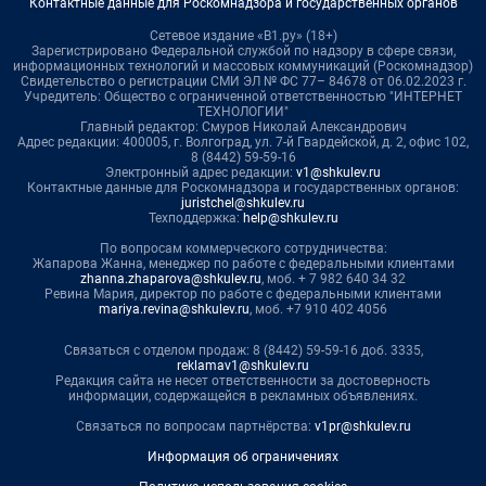
Контактные данные для Роскомнадзора и государственных органов
Сетевое издание «В1.ру» (18+)
Зарегистрировано Федеральной службой по надзору в сфере связи,
информационных технологий и массовых коммуникаций (Роскомнадзор)
Свидетельство о регистрации СМИ ЭЛ № ФС 77– 84678 от 06.02.2023 г.
Учредитель: Общество с ограниченной ответственностью "ИНТЕРНЕТ
ТЕХНОЛОГИИ"
Главный редактор: Смуров Николай Александрович
Адрес редакции: 400005, г. Волгоград, ул. 7-й Гвардейской, д. 2, офис 102,
8 (8442) 59-59-16
Электронный адрес редакции:
v1@shkulev.ru
Контактные данные для Роскомнадзора и государственных органов:
juristchel@shkulev.ru
Техподдержка:
help@shkulev.ru
По вопросам коммерческого сотрудничества:
Жапарова Жанна, менеджер по работе с федеральными клиентами
zhanna.zhaparova@shkulev.ru
, моб. + 7 982 640 34 32
Ревина Мария, директор по работе с федеральными клиентами
mariya.revina@shkulev.ru
, моб. +7 910 402 4056
Связаться с отделом продаж: 8 (8442) 59-59-16 доб. 3335,
reklamav1@shkulev.ru
Редакция сайта не несет ответственности за достоверность
информации, содержащейся в рекламных объявлениях.
Связаться по вопросам партнёрства:
v1pr@shkulev.ru
Информация об ограничениях