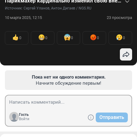
Парикмахер кардинально изменил свою внешность и пожалел — видео
Источник: 
Сергей Уланов, Антон Дигаев / NGS.RU
10 марта 2025, 12:15
23 просмотра
0
0
0
0
0
Пока нет ни одного комментария.
Начните обсуждение первым!
Гость
Отправить
Войти