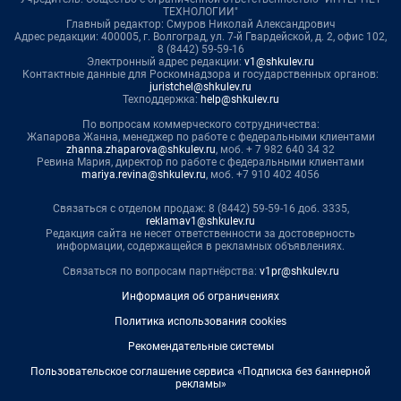
ТЕХНОЛОГИИ"
Главный редактор: Смуров Николай Александрович
Адрес редакции: 400005, г. Волгоград, ул. 7-й Гвардейской, д. 2, офис 102,
8 (8442) 59-59-16
Электронный адрес редакции:
v1@shkulev.ru
Контактные данные для Роскомнадзора и государственных органов:
juristchel@shkulev.ru
Техподдержка:
help@shkulev.ru
По вопросам коммерческого сотрудничества:
Жапарова Жанна, менеджер по работе с федеральными клиентами
zhanna.zhaparova@shkulev.ru
, моб. + 7 982 640 34 32
Ревина Мария, директор по работе с федеральными клиентами
mariya.revina@shkulev.ru
, моб. +7 910 402 4056
Связаться с отделом продаж: 8 (8442) 59-59-16 доб. 3335,
reklamav1@shkulev.ru
Редакция сайта не несет ответственности за достоверность
информации, содержащейся в рекламных объявлениях.
Связаться по вопросам партнёрства:
v1pr@shkulev.ru
Информация об ограничениях
Политика использования cookies
Рекомендательные системы
Пользовательское соглашение сервиса «Подписка без баннерной
рекламы»