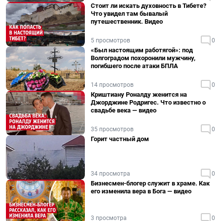
Стоит ли искать духовность в Тибете?
Что увидел там бывалый
путешественник. Видео
5 просмотров
0
«Был настоящим работягой»: под
Волгоградом похоронили мужчину,
погибшего после атаки БПЛА
14 просмотров
0
Криштиану Роналду женится на
Джорджине Родригес. Что известно о
свадьбе века — видео
35 просмотров
0
Горит частный дом
34 просмотра
0
Бизнесмен-блогер служит в храме. Как
его изменила вера в Бога — видео
3 просмотра
0