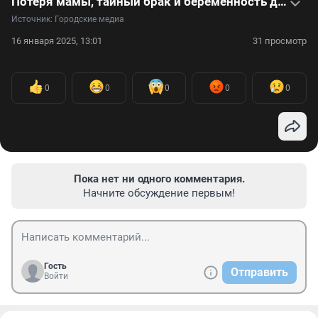
Потеря мамы, тайный брак и беременность дочери звезды «Моей прекрасной няни» — видео
Источник: 
Городские медиа
16 января 2025, 13:01
31 просмотр
0
0
0
0
0
Пока нет ни одного комментария.
Начните обсуждение первым!
Гость
Отправить
Войти