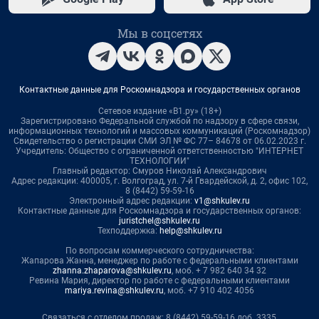
Мы в соцсетях
Контактные данные для Роскомнадзора и государственных органов
Сетевое издание «В1.ру» (18+)
Зарегистрировано Федеральной службой по надзору в сфере связи,
информационных технологий и массовых коммуникаций (Роскомнадзор)
Свидетельство о регистрации СМИ ЭЛ № ФС 77– 84678 от 06.02.2023 г.
Учредитель: Общество с ограниченной ответственностью "ИНТЕРНЕТ
ТЕХНОЛОГИИ"
Главный редактор: Смуров Николай Александрович
Адрес редакции: 400005, г. Волгоград, ул. 7-й Гвардейской, д. 2, офис 102,
8 (8442) 59-59-16
Электронный адрес редакции:
v1@shkulev.ru
Контактные данные для Роскомнадзора и государственных органов:
juristchel@shkulev.ru
Техподдержка:
help@shkulev.ru
По вопросам коммерческого сотрудничества:
Жапарова Жанна, менеджер по работе с федеральными клиентами
zhanna.zhaparova@shkulev.ru
, моб. + 7 982 640 34 32
Ревина Мария, директор по работе с федеральными клиентами
mariya.revina@shkulev.ru
, моб. +7 910 402 4056
Связаться с отделом продаж: 8 (8442) 59-59-16 доб. 3335,