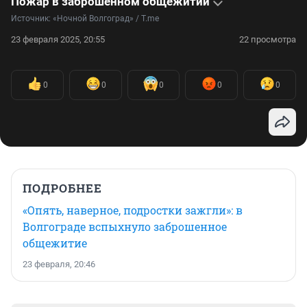
Пожар в заброшенном общежитии
Источник: 
«Ночной Волгоград» / T.me
23 февраля 2025, 20:55
22 просмотра
0
0
0
0
0
ПОДРОБНЕЕ
«Опять, наверное, подростки зажгли»: в
Волгограде вспыхнуло заброшенное
общежитие
23 февраля, 20:46