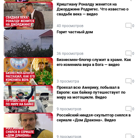
Криштиану Роналду женится на
Джорджине Родригес. Что известно о
свадьбе века — видео
40 просмотров
0
Горит частный дом
36 просмотров
0
Бизнесмен-блогер служит в храме. Как
его изменила вера в Бога — видео
3 просмотра
0
Проехал всю Америку, побывал в
Европе: как байкер путешествует по
миру на мотоцикле. Видео
9 просмотров
0
Российский ниндзя-скульптор снялся в
сериале «Дом Дракона». Видео
9 просмотров
0