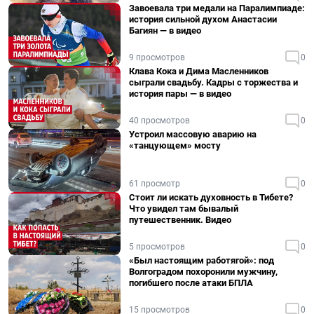
Завоевала три медали на Паралимпиаде:
история сильной духом Анастасии
Багиян — в видео
9 просмотров
0
Клава Кока и Дима Масленников
сыграли свадьбу. Кадры с торжества и
история пары — в видео
40 просмотров
0
Устроил массовую аварию на
«танцующем» мосту
61 просмотр
0
Стоит ли искать духовность в Тибете?
Что увидел там бывалый
путешественник. Видео
5 просмотров
0
«Был настоящим работягой»: под
Волгоградом похоронили мужчину,
погибшего после атаки БПЛА
15 просмотров
0