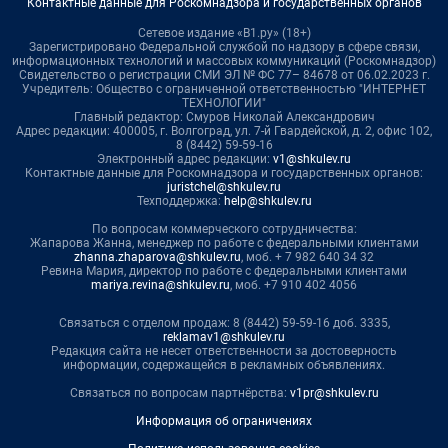
Контактные данные для Роскомнадзора и государственных органов
Сетевое издание «В1.ру» (18+)
Зарегистрировано Федеральной службой по надзору в сфере связи,
информационных технологий и массовых коммуникаций (Роскомнадзор)
Свидетельство о регистрации СМИ ЭЛ № ФС 77– 84678 от 06.02.2023 г.
Учредитель: Общество с ограниченной ответственностью "ИНТЕРНЕТ
ТЕХНОЛОГИИ"
Главный редактор: Смуров Николай Александрович
Адрес редакции: 400005, г. Волгоград, ул. 7-й Гвардейской, д. 2, офис 102,
8 (8442) 59-59-16
Электронный адрес редакции:
v1@shkulev.ru
Контактные данные для Роскомнадзора и государственных органов:
juristchel@shkulev.ru
Техподдержка:
help@shkulev.ru
По вопросам коммерческого сотрудничества:
Жапарова Жанна, менеджер по работе с федеральными клиентами
zhanna.zhaparova@shkulev.ru
, моб. + 7 982 640 34 32
Ревина Мария, директор по работе с федеральными клиентами
mariya.revina@shkulev.ru
, моб. +7 910 402 4056
Связаться с отделом продаж: 8 (8442) 59-59-16 доб. 3335,
reklamav1@shkulev.ru
Редакция сайта не несет ответственности за достоверность
информации, содержащейся в рекламных объявлениях.
Связаться по вопросам партнёрства:
v1pr@shkulev.ru
Информация об ограничениях