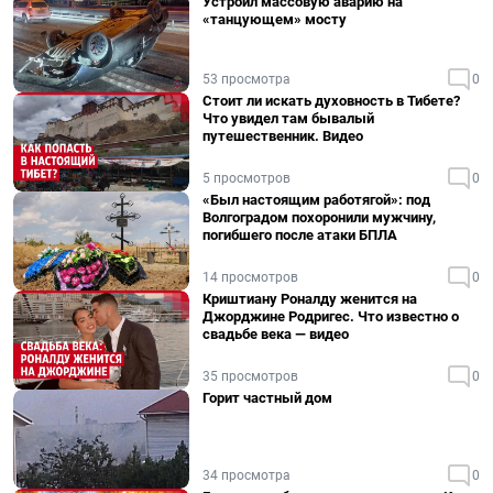
Устроил массовую аварию на
«танцующем» мосту
53 просмотра
0
Стоит ли искать духовность в Тибете?
Что увидел там бывалый
путешественник. Видео
5 просмотров
0
«Был настоящим работягой»: под
Волгоградом похоронили мужчину,
погибшего после атаки БПЛА
14 просмотров
0
Криштиану Роналду женится на
Джорджине Родригес. Что известно о
свадьбе века — видео
35 просмотров
0
Горит частный дом
34 просмотра
0