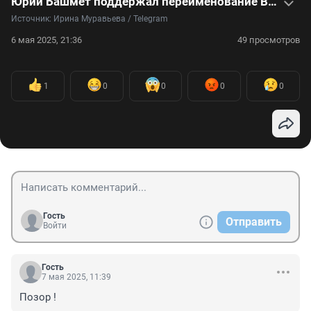
Юрий Башмет поддержал переименование Волгограда в Сталинград
Источник: 
Ирина Муравьева / Telegram
6 мая 2025, 21:36
49 просмотров
1
0
0
0
0
Гость
Отправить
Войти
Гость
7 мая 2025, 11:39
Позор !