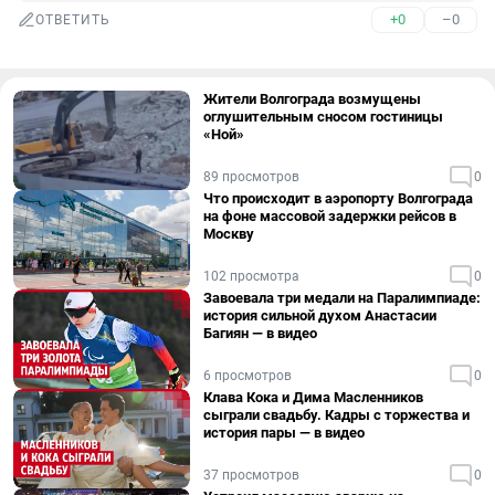
+0
–0
ОТВЕТИТЬ
Жители Волгограда возмущены
оглушительным сносом гостиницы
«Ной»
89 просмотров
0
Что происходит в аэропорту Волгограда
на фоне массовой задержки рейсов в
Москву
102 просмотра
0
Завоевала три медали на Паралимпиаде:
история сильной духом Анастасии
Багиян — в видео
6 просмотров
0
Клава Кока и Дима Масленников
сыграли свадьбу. Кадры с торжества и
история пары — в видео
37 просмотров
0