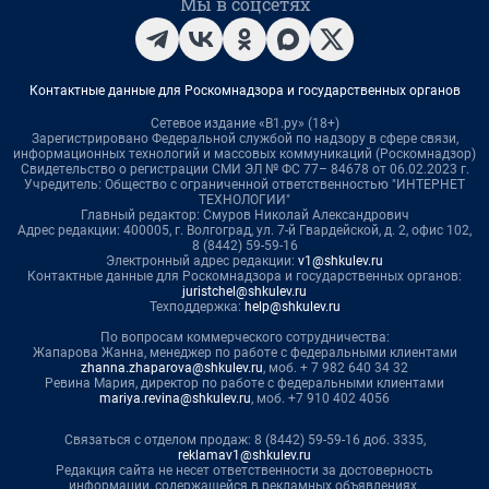
Мы в соцсетях
Контактные данные для Роскомнадзора и государственных органов
Сетевое издание «В1.ру» (18+)
Зарегистрировано Федеральной службой по надзору в сфере связи,
информационных технологий и массовых коммуникаций (Роскомнадзор)
Свидетельство о регистрации СМИ ЭЛ № ФС 77– 84678 от 06.02.2023 г.
Учредитель: Общество с ограниченной ответственностью "ИНТЕРНЕТ
ТЕХНОЛОГИИ"
Главный редактор: Смуров Николай Александрович
Адрес редакции: 400005, г. Волгоград, ул. 7-й Гвардейской, д. 2, офис 102,
8 (8442) 59-59-16
Электронный адрес редакции:
v1@shkulev.ru
Контактные данные для Роскомнадзора и государственных органов:
juristchel@shkulev.ru
Техподдержка:
help@shkulev.ru
По вопросам коммерческого сотрудничества:
Жапарова Жанна, менеджер по работе с федеральными клиентами
zhanna.zhaparova@shkulev.ru
, моб. + 7 982 640 34 32
Ревина Мария, директор по работе с федеральными клиентами
mariya.revina@shkulev.ru
, моб. +7 910 402 4056
Связаться с отделом продаж: 8 (8442) 59-59-16 доб. 3335,
reklamav1@shkulev.ru
Редакция сайта не несет ответственности за достоверность
информации, содержащейся в рекламных объявлениях.