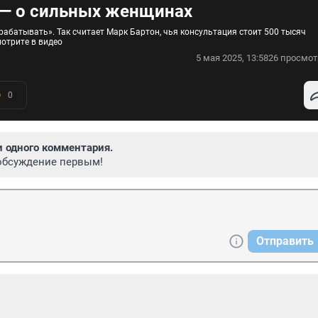
 — о сильных женщинах
абатывать». Так считает Марк Бартон, чья консультация стоит 500 тысяч
мотрите в видео
5 мая 2025, 13:58
26 просмот
0
и одного комментария.
обсуждение первым!
Отправить