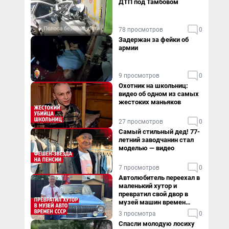
ДТП под Тамбовом
78 просмотров
0
Задержан за фейки об
армии
9 просмотров
0
Охотник на школьниц:
видео об одном из самых
жестоких маньяков
27 просмотров
0
Самый стильный дед! 77-
летний заводчанин стал
моделью — видео
7 просмотров
0
Автолюбитель переехал в
маленький хутор и
превратил свой двор в
музей машин времен
СССР. Видео
3 просмотра
0
Спасли молодую лосиху