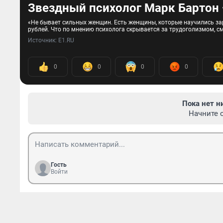
Звездный психолог Марк Бартон
«Не бывает сильных женщин. Есть женщины, которые научились зар
рублей. Что по мнению психолога скрывается за трудоголизмом, с
Источник: 
E1.RU
0
0
0
0
Пока нет н
Начните 
Гость
Войти