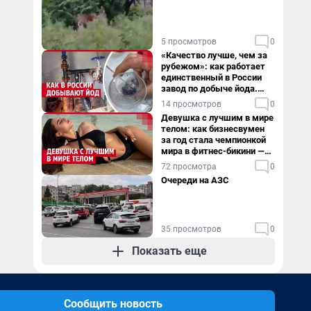
5 просмотров
0
«Качество лучше, чем за
рубежом»: как работает
единственный в России
завод по добыче йода.
Видео
14 просмотров
0
Девушка с лучшим в мире
телом: как бизнесвумен
за год стала чемпионкой
мира в фитнес-бикини —
видео
72 просмотра
0
Очереди на АЗС
35 просмотров
0
Показать еще
Сообщить новость