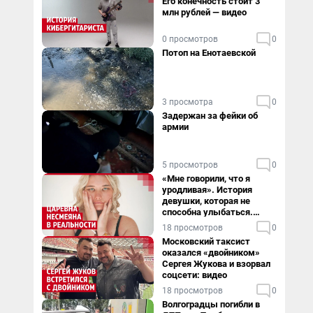
Его конечность стоит 3
млн рублей — видео
0 просмотров
0
Потоп на Енотаевской
3 просмотра
0
Задержан за фейки об
армии
5 просмотров
0
«Мне говорили, что я
уродливая». История
девушки, которая не
способна улыбаться.
Видео
18 просмотров
0
Московский таксист
оказался «двойником»
Сергея Жукова и взорвал
соцсети: видео
18 просмотров
0
Волгоградцы погибли в