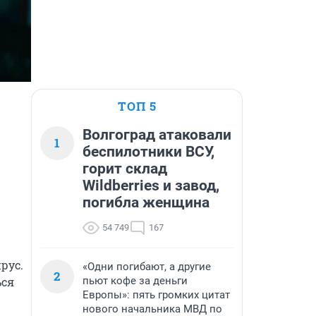
ТОП 5
Волгоград атаковали
1
беспилотники ВСУ,
горит склад
Wildberries и завод,
погибла женщина
54 749
167
ус. 
«Одни погибают, а другие
2
пьют кофе за деньги
ся 
Европы»: пять громких цитат
нового начальника МВД по