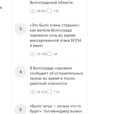
Волгоградской области
я
38 851
132
«Это было очень страшно»:
3
как жители Волгограда
пережили ночь во время
массированной атаки БПЛА
и ракет
29 799
44
В Волгограде горожане
4
сообщают об оглушительных
звуках во время и после
ракетной опасности
26 574
114
«Было чутье — ночью что-то
5
будет»: топ-менеджер вывел