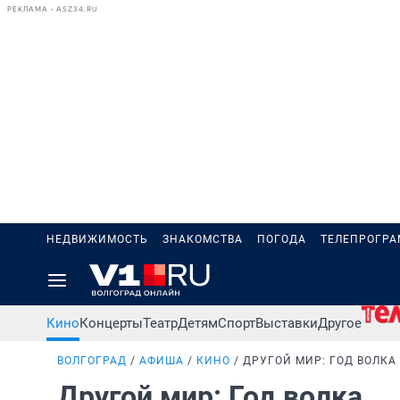
РЕКЛАМА • ASZ34.RU
НЕДВИЖИМОСТЬ
ЗНАКОМСТВА
ПОГОДА
ТЕЛЕПРОГР
Кино
Концерты
Театр
Детям
Спорт
Выставки
Другое
ВОЛГОГРАД
АФИША
КИНО
ДРУГОЙ МИР: ГОД ВОЛКА
Другой мир: Год волка