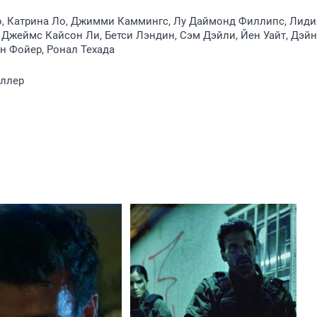
о, Катрина Ло, Джимми Каммингс, Лу Даймонд Филлипс, Лиди
 Джеймс Кайсон Ли, Бетси Лэндин, Сэм Дэйли, Йен Уайт, Дэйн
н Фойер, Ронал Техада
иллер