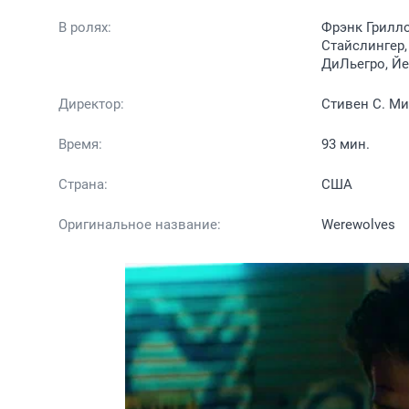
В ролях:
Фрэнк Грилл
Стайслингер,
ДиЛьегро, Йе
Директор:
Стивен С. М
Время:
93 мин.
Страна:
США
Оригинальное название:
Werewolves