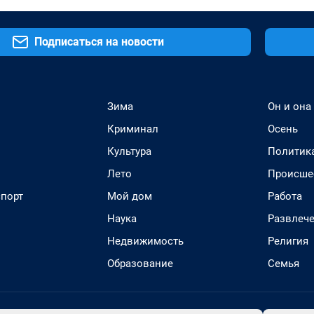
Подписаться на новости
Зима
Он и она
Криминал
Осень
Культура
Политик
Лето
Происше
спорт
Мой дом
Работа
Наука
Развлеч
Недвижимость
Религия
Образование
Семья