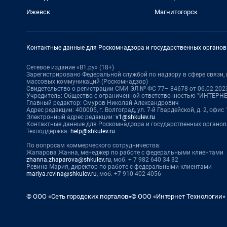
Ижевск
Магнитогорск
Контактные данные для Роскомнадзора и государственных органов
Сетевое издание «В1.ру» (18+)
Зарегистрировано Федеральной службой по надзору в сфере связи
массовых коммуникаций (Роскомнадзор)
Свидетельство о регистрации СМИ ЭЛ № ФС 77– 84678 от 06.02.2023
Учредитель: Общество с ограниченной ответственностью "ИНТЕР
Главный редактор: Смуров Николай Александрович
Адрес редакции: 400005, г. Волгоград, ул. 7-й Гвардейской, д. 2, офис 
Электронный адрес редакции:
v1@shkulev.ru
Контактные данные для Роскомнадзора и государственных органов
Техподдержка:
help@shkulev.ru
По вопросам коммерческого сотрудничества:
Жапарова Жанна, менеджер по работе с федеральными клиентами
zhanna.zhaparova@shkulev.ru
, моб. + 7 982 640 34 32
Ревина Мария, директор по работе с федеральными клиентами
mariya.revina@shkulev.ru
, моб. +7 910 402 4056
© ООО «Сеть городских порталов»
© ООО «Интернет Технологии»