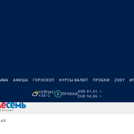
АММА
АФИША
ГОРОСКОП
КУРСЫ ВАЛЮТ
ПРОБКИ
ZODY
И
USD 81,41
СЕЙЧАС
3
ПРОБКИ
+34°C
EUR 94,06
КАЯ