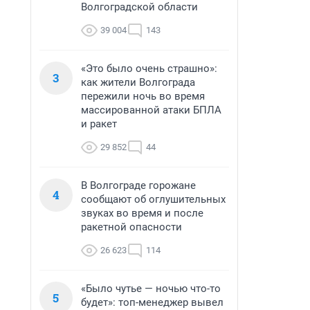
Волгоградской области
39 004
143
«Это было очень страшно»:
3
как жители Волгограда
пережили ночь во время
массированной атаки БПЛА
и ракет
29 852
44
В Волгограде горожане
4
сообщают об оглушительных
звуках во время и после
ракетной опасности
26 623
114
«Было чутье — ночью что-то
5
будет»: топ-менеджер вывел