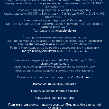
Свидетельство о регистрации СМИ ЭЛ № ФС 77– 84678 от 06.02.2023 г.
Учредитель: Общество с ограниченной ответственностью "ИНТЕРНЕТ
ТЕХНОЛОГИИ"
Главный редактор: Смуров Николай Александрович
Адрес редакции: 400005, г. Волгоград, ул. 7-й Гвардейской, д. 2, офис 102,
8 (8442) 59-59-16
Электронный адрес редакции:
v1@shkulev.ru
Контактные данные для Роскомнадзора и государственных органов:
juristchel@shkulev.ru
Техподдержка:
help@shkulev.ru
По вопросам коммерческого сотрудничества:
Жапарова Жанна, менеджер по работе с федеральными клиентами
zhanna.zhaparova@shkulev.ru
, моб. + 7 982 640 34 32
Ревина Мария, директор по работе с федеральными клиентами
mariya.revina@shkulev.ru
, моб. +7 910 402 4056
Связаться с отделом продаж: 8 (8442) 59-59-16 доб. 3335,
reklamav1@shkulev.ru
Редакция сайта не несет ответственности за достоверность
информации, содержащейся в рекламных объявлениях.
Связаться по вопросам партнёрства:
v1pr@shkulev.ru
Информация об ограничениях
Политика использования cookies
Рекомендательные системы
Пользовательское соглашение сервиса «Подписка без баннерной
рекламы»