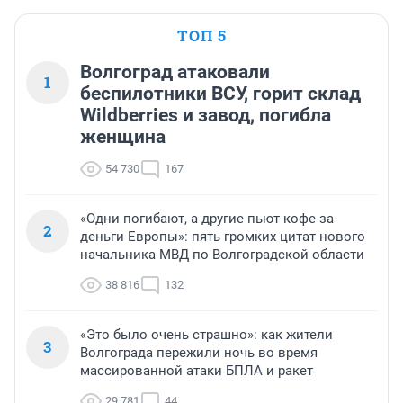
ТОП 5
Волгоград атаковали
1
беспилотники ВСУ, горит склад
Wildberries и завод, погибла
женщина
54 730
167
«Одни погибают, а другие пьют кофе за
2
деньги Европы»: пять громких цитат нового
начальника МВД по Волгоградской области
38 816
132
«Это было очень страшно»: как жители
3
Волгограда пережили ночь во время
массированной атаки БПЛА и ракет
29 781
44