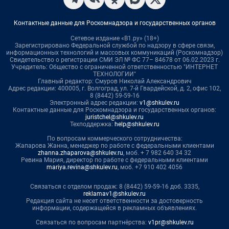
Контактные данные для Роскомнадзора и государственных органов
Сетевое издание «В1.ру» (18+)
Зарегистрировано Федеральной службой по надзору в сфере связи,
информационных технологий и массовых коммуникаций (Роскомнадзор)
Свидетельство о регистрации СМИ ЭЛ № ФС 77– 84678 от 06.02.2023 г.
Учредитель: Общество с ограниченной ответственностью "ИНТЕРНЕТ
ТЕХНОЛОГИИ"
Главный редактор: Смуров Николай Александрович
Адрес редакции: 400005, г. Волгоград, ул. 7-й Гвардейской, д. 2, офис 102,
8 (8442) 59-59-16
Электронный адрес редакции:
v1@shkulev.ru
Контактные данные для Роскомнадзора и государственных органов:
juristchel@shkulev.ru
Техподдержка:
help@shkulev.ru
По вопросам коммерческого сотрудничества:
Жапарова Жанна, менеджер по работе с федеральными клиентами
zhanna.zhaparova@shkulev.ru
, моб. + 7 982 640 34 32
Ревина Мария, директор по работе с федеральными клиентами
mariya.revina@shkulev.ru
, моб. +7 910 402 4056
Связаться с отделом продаж: 8 (8442) 59-59-16 доб. 3335,
reklamav1@shkulev.ru
Редакция сайта не несет ответственности за достоверность
информации, содержащейся в рекламных объявлениях.
Связаться по вопросам партнёрства:
v1pr@shkulev.ru