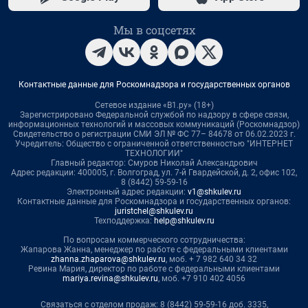
Мы в соцсетях
Контактные данные для Роскомнадзора и государственных органов
Сетевое издание «В1.ру» (18+)
Зарегистрировано Федеральной службой по надзору в сфере связи,
информационных технологий и массовых коммуникаций (Роскомнадзор)
Свидетельство о регистрации СМИ ЭЛ № ФС 77– 84678 от 06.02.2023 г.
Учредитель: Общество с ограниченной ответственностью "ИНТЕРНЕТ
ТЕХНОЛОГИИ"
Главный редактор: Смуров Николай Александрович
Адрес редакции: 400005, г. Волгоград, ул. 7-й Гвардейской, д. 2, офис 102,
8 (8442) 59-59-16
Электронный адрес редакции:
v1@shkulev.ru
Контактные данные для Роскомнадзора и государственных органов:
juristchel@shkulev.ru
Техподдержка:
help@shkulev.ru
По вопросам коммерческого сотрудничества:
Жапарова Жанна, менеджер по работе с федеральными клиентами
zhanna.zhaparova@shkulev.ru
, моб. + 7 982 640 34 32
Ревина Мария, директор по работе с федеральными клиентами
mariya.revina@shkulev.ru
, моб. +7 910 402 4056
Связаться с отделом продаж: 8 (8442) 59-59-16 доб. 3335,