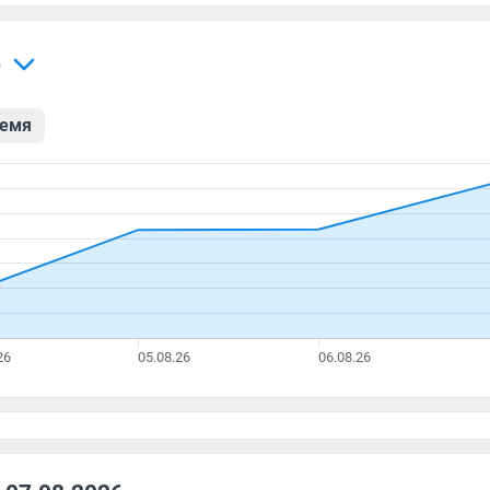
)
ремя