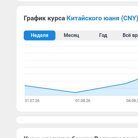
График курса
китайского юаня (CNY
Неделя
Месяц
Год
Всё в