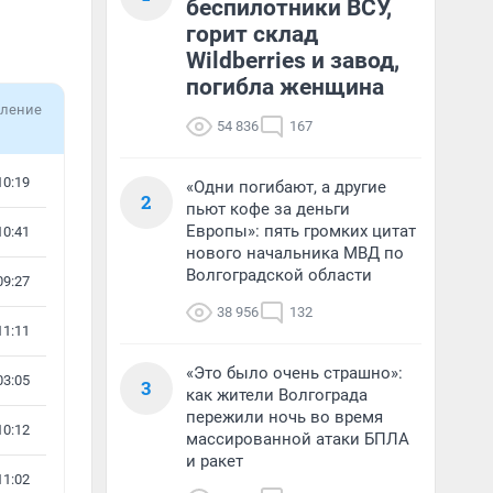
беспилотники ВСУ,
горит склад
Wildberries и завод,
погибла женщина
ление
54 836
167
10:19
«Одни погибают, а другие
2
пьют кофе за деньги
Европы»: пять громких цитат
10:41
нового начальника МВД по
Волгоградской области
09:27
38 956
132
11:11
«Это было очень страшно»:
03:05
3
как жители Волгограда
пережили ночь во время
10:12
массированной атаки БПЛА
и ракет
11:02