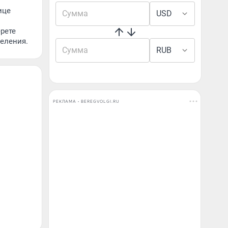
ице
USD
рете
деления.
RUB
РЕКЛАМА • BEREGVOLGI.RU