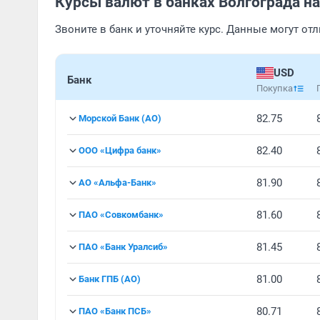
Курсы валют в банках Волгограда на
Звоните в банк и уточняйте курс. Данные могут от
USD
Банк
Покупка
82.75
Морской Банк (АО)
82.40
ООО «Цифра банк»
81.90
АО «Альфа-Банк»
81.60
ПАО «Совкомбанк»
81.45
ПАО «Банк Уралсиб»
81.00
Банк ГПБ (АО)
80.71
ПАО «Банк ПСБ»