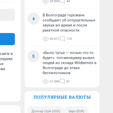
29 839
44
В Волгограде горожане
4
сообщают об оглушительных
звуках во время и после
ракетной опасности
26 611
114
«Было чутье — ночью что-то
сайте в
5
будет»: топ-менеджер вывел
продаже
людей из склада Wildberries в
ые
Волгограде до атаки
вам
беспилотников
21 569
61
ПОПУЛЯРНЫЕ ВАЛЮТЫ
Доллар США (USD)
Евро (EUR)