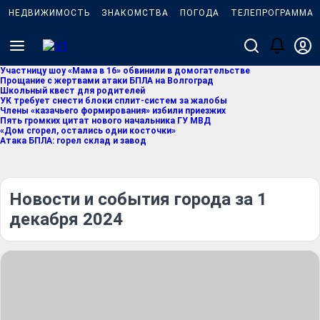
НЕДВИЖИМОСТЬ
ЗНАКОМСТВА
ПОГОДА
ТЕЛЕПРОГРАММА
Участницу шоу «Мама в 16» обвинили в домогательстве
Прощание с жертвами атаки БПЛА на Волгоград
Школьный квест для родителей
УК требует снести блоки сплит-систем за жалобы
Члены «казачьего формирования» избили приезжих
Пять громких цитат нового начальника ГУ МВД
«Дом сгорел, остались одни косточки»
Атака БПЛА: горел склад и завод
Новости и события города за 1
декабря 2024