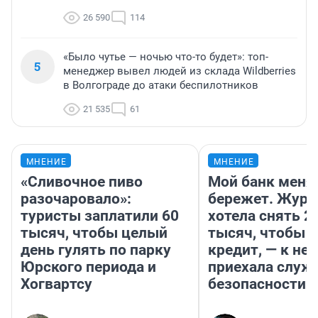
26 590
114
«Было чутье — ночью что-то будет»: топ-
5
менеджер вывел людей из склада Wildberries
в Волгограде до атаки беспилотников
21 535
61
МНЕНИЕ
МНЕНИЕ
«Сливочное пиво
Мой банк меня
разочаровало»:
бережет. Журн
туристы заплатили 60
хотела снять 2
тысяч, чтобы целый
тысяч, чтобы п
день гулять по парку
кредит, — к не
Юрского периода и
приехала служ
Хогвартсу
безопасности