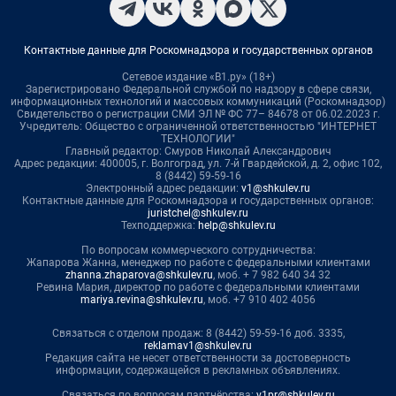
Контактные данные для Роскомнадзора и государственных органов
Сетевое издание «В1.ру» (18+)
Зарегистрировано Федеральной службой по надзору в сфере связи,
информационных технологий и массовых коммуникаций (Роскомнадзор)
Свидетельство о регистрации СМИ ЭЛ № ФС 77– 84678 от 06.02.2023 г.
Учредитель: Общество с ограниченной ответственностью "ИНТЕРНЕТ
ТЕХНОЛОГИИ"
Главный редактор: Смуров Николай Александрович
Адрес редакции: 400005, г. Волгоград, ул. 7-й Гвардейской, д. 2, офис 102,
8 (8442) 59-59-16
Электронный адрес редакции:
v1@shkulev.ru
Контактные данные для Роскомнадзора и государственных органов:
juristchel@shkulev.ru
Техподдержка:
help@shkulev.ru
По вопросам коммерческого сотрудничества:
Жапарова Жанна, менеджер по работе с федеральными клиентами
zhanna.zhaparova@shkulev.ru
, моб. + 7 982 640 34 32
Ревина Мария, директор по работе с федеральными клиентами
mariya.revina@shkulev.ru
, моб. +7 910 402 4056
Связаться с отделом продаж: 8 (8442) 59-59-16 доб. 3335,
reklamav1@shkulev.ru
Редакция сайта не несет ответственности за достоверность
информации, содержащейся в рекламных объявлениях.
Связаться по вопросам партнёрства:
v1pr@shkulev.ru