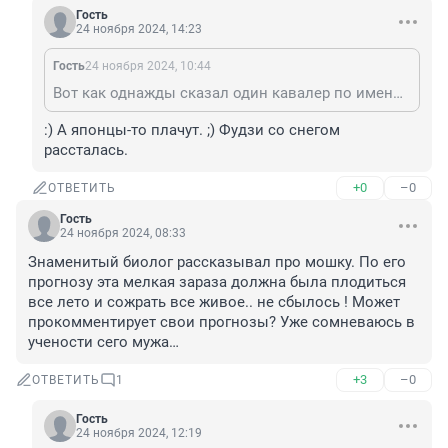
Гость
24 ноября 2024, 14:23
Гость
24 ноября 2024, 10:44
Вот как однажды сказал один кавалер по имени Максим даме, которая продавала разливное пиво в ларьке: Как может берег с волною расстаться? Или гора Фудзи со снегом? Видела меня вчера — Увидишь сегодня и завтра. Как может солнце с лучами расстаться? Услышав это, все, кто был у ларька, заплакали, и так хороши были эти стихи, что других стихов в очереди уже не читали. (С)
:) А японцы-то плачут. ;) Фудзи со снегом 
рассталась.
+0
–0
ОТВЕТИТЬ
Гость
24 ноября 2024, 08:33
Знаменитый биолог рассказывал про мошку. По его 
прогнозу эта мелкая зараза должна была плодиться 
все лето и сожрать все живое.. не сбылось ! Может 
прокомментирует свои прогнозы? Уже сомневаюсь в 
учености сего мужа…
+3
–0
ОТВЕТИТЬ
1
Гость
24 ноября 2024, 12:19