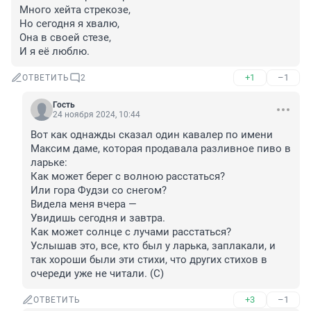
Много хейта стрекозе,

Но сегодня я хвалю,

Она в своей стезе,

И я её люблю.
+1
–1
ОТВЕТИТЬ
2
Гость
24 ноября 2024, 10:44
Вот как однажды сказал один кавалер по имени 
Максим даме, которая продавала разливное пиво в 
ларьке:

Как может берег с волною расстаться?

Или гора Фудзи со снегом?

Видела меня вчера —

Увидишь сегодня и завтра.

Как может солнце с лучами расстаться?

Услышав это, все, кто был у ларька, заплакали, и 
так хороши были эти стихи, что других стихов в 
очереди уже не читали. (С)
+3
–1
ОТВЕТИТЬ