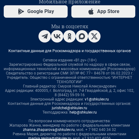
Мобильное приложение
Google Play
App Store
Мы в соцсетях
Контактные данные для Роскомнадзора и государственных органов
Сетевое издание «В1.ру» (18+)
Зарегистрировано Федеральной службой по надзору в сфере связи,
информационных технологий и массовых коммуникаций (Роскомнадзор)
Свидетельство о регистрации СМИ ЭЛ № ФС 77– 84678 от 06.02.2023 г.
Учредитель: Общество с ограниченной ответственностью "ИНТЕРНЕТ
ТЕХНОЛОГИИ"
Главный редактор: Смуров Николай Александрович
Адрес редакции: 400005, г. Волгоград, ул. 7-й Гвардейской, д. 2, офис 102,
8 (8442) 59-59-16
Электронный адрес редакции:
v1@shkulev.ru
Контактные данные для Роскомнадзора и государственных органов:
juristchel@shkulev.ru
Техподдержка:
help@shkulev.ru
По вопросам коммерческого сотрудничества:
Жапарова Жанна, менеджер по работе с федеральными клиентами
zhanna.zhaparova@shkulev.ru
, моб. + 7 982 640 34 32
Ревина Мария, директор по работе с федеральными клиентами
mariya.revina@shkulev.ru
, моб. +7 910 402 4056