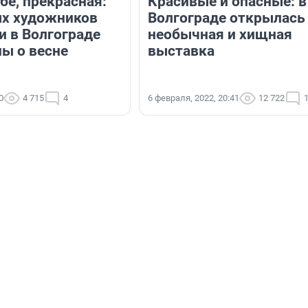
ебе, прекрасная:
Красивые и опасные: в
х художников
Волгограде открылась
и в Волгограде
необычная и хищная
ны о весне
выставка
0
4 715
4
6 февраля, 2022, 20:41
12 722