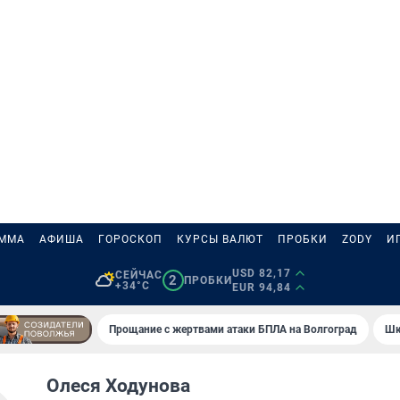
АММА
АФИША
ГОРОСКОП
КУРСЫ ВАЛЮТ
ПРОБКИ
ZODY
И
USD 82,17
СЕЙЧАС
2
ПРОБКИ
+34°C
EUR 94,84
Прощание с жертвами атаки БПЛА на Волгоград
Шк
Олеся Ходунова