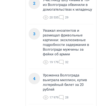
Участницу шоу «Мама в 16»
2
из Волгограда обвинили в
домогательствах к младенцу
20 535
29
Уважал иноагентов и
3
размещал фривольные
картинки: эксклюзивные
подробности задержания в
Волгограде мужчины за
фейки об армии
19 179
32
Уроженка Волгограда
4
выиграла миллион, купив
лотерейный билет за 20
рублей
17 979
28