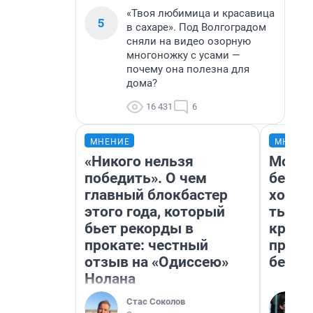
«Твоя любимица и красавица
5
в сахаре». Под Волгоградом
сняли на видео озорную
многоножку с усами —
почему она полезна для
дома?
16 431
6
МНЕНИЕ
МНЕНИ
«Никого нельзя
Мой б
победить». О чем
береж
главный блокбастер
хотел
этого года, который
тысяч
бьет рекорды в
креди
прокате: честный
приех
отзыв на «Одиссею»
безоп
Нолана
Стас Соколов