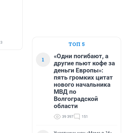
13
ТОП 5
«Одни погибают, а
1
другие пьют кофе за
деньги Европы»:
пять громких цитат
нового начальника
МВД по
Волгоградской
области
39 397
151