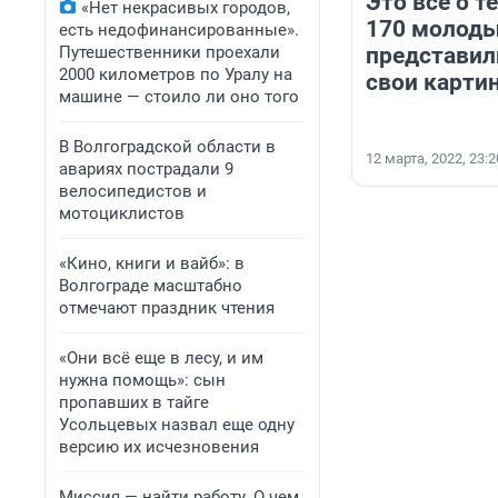
Это всё о т
«Нет некрасивых городов,
170 молоды
есть недофинансированные».
Путешественники проехали
представил
2000 километров по Уралу на
свои карти
машине — стоило ли оно того
В Волгоградской области в
12 марта, 2022, 23:2
авариях пострадали 9
велосипедистов и
мотоциклистов
«Кино, книги и вайб»: в
Волгограде масштабно
отмечают праздник чтения
«Они всё еще в лесу, и им
нужна помощь»: сын
пропавших в тайге
Усольцевых назвал еще одну
версию их исчезновения
Миссия — найти работу. О чем