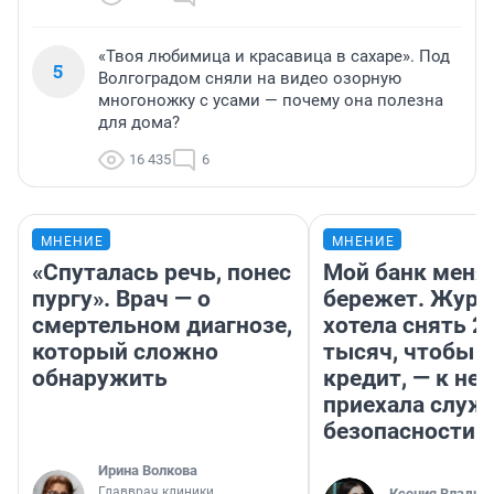
«Твоя любимица и красавица в сахаре». Под
5
Волгоградом сняли на видео озорную
многоножку с усами — почему она полезна
для дома?
16 435
6
МНЕНИЕ
МНЕНИЕ
«Спуталась речь, понес
Мой банк меня
пургу». Врач — о
бережет. Журн
смертельном диагнозе,
хотела снять 2
который сложно
тысяч, чтобы п
обнаружить
кредит, — к не
приехала служ
безопасности
Ирина Волкова
Главврач клиники
Ксения Владим