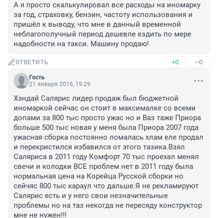
А я просто скалькулировал все расходы на иномарку 
за год, страховку, бензин, частоту использования и 
пришёл к выводу, что мне в данный временной 
неблагополучный период дешевле ездить по мере 
надобности на такси. Машину продаю!
+0
–0
ОТВЕТИТЬ
Гость
21 января 2016, 19:29
Хэндай Салярис лидер продаж был бюджетной 
иномаркой сейчас он стоит в максималке со всеми 
допами за 800 тыс просто ужас но и Ваз таже Приора 
больше 500 тыс новая у меня была Приора 2007 года 
ужасная сборка постоянно ломалась хлам еле продал 
и перекристился избавился от этого тазика.Взял 
Саляриса в 2011 году Комфорт 70 тыс проехал менял 
свечи и колодки ВСЕ проблем нет в 2011 году была 
нормальная цена на Корейца Русской сборки но 
сейчяс 800 тыс караул что дальше.Я не рекламируют 
Салярис есть и у него свои незначительные 
проблемы но на таз некогда не пересяду конструктор 
мне не нужен!!!