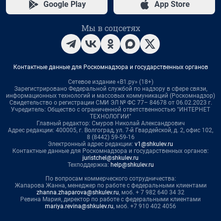
Google Play
App Store
Мы в соцсетях
Контактные данные для Роскомнадзора и государственных органов
Сетевое издание «В1.ру» (18+)
Зарегистрировано Федеральной службой по надзору в сфере связи,
информационных технологий и массовых коммуникаций (Роскомнадзор)
Свидетельство о регистрации СМИ ЭЛ № ФС 77– 84678 от 06.02.2023 г.
Учредитель: Общество с ограниченной ответственностью "ИНТЕРНЕТ
ТЕХНОЛОГИИ"
Главный редактор: Смуров Николай Александрович
Адрес редакции: 400005, г. Волгоград, ул. 7-й Гвардейской, д. 2, офис 102,
8 (8442) 59-59-16
Электронный адрес редакции:
v1@shkulev.ru
Контактные данные для Роскомнадзора и государственных органов:
juristchel@shkulev.ru
Техподдержка:
help@shkulev.ru
По вопросам коммерческого сотрудничества:
Жапарова Жанна, менеджер по работе с федеральными клиентами
zhanna.zhaparova@shkulev.ru
, моб. + 7 982 640 34 32
Ревина Мария, директор по работе с федеральными клиентами
mariya.revina@shkulev.ru
, моб. +7 910 402 4056