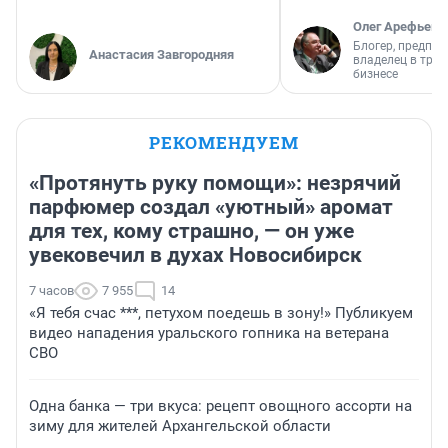
Олег Арефьев
Блогер, предпри
Анастасия Завгородняя
владелец в тра
бизнесе
РЕКОМЕНДУЕМ
«Протянуть руку помощи»: незрячий
парфюмер создал «уютный» аромат
для тех, кому страшно, — он уже
увековечил в духах Новосибирск
7 часов
7 955
14
«Я тебя счас ***, петухом поедешь в зону!» Публикуем
видео нападения уральского гопника на ветерана
СВО
Одна банка — три вкуса: рецепт овощного ассорти на
зиму для жителей Архангельской области