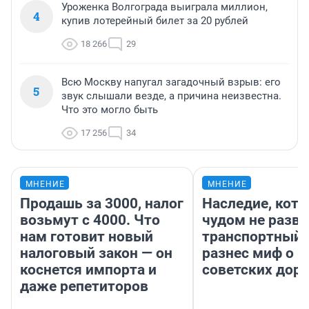
Уроженка Волгограда выиграла миллион,
4
купив лотерейный билет за 20 рублей
18 266
29
Всю Москву напугал загадочный взрыв: его
5
звук слышали везде, а причина неизвестна.
Что это могло быть
17 256
34
МНЕНИЕ
МНЕНИЕ
Продашь за 3000, налог
Наследие, кото
возьмут с 4000. Что
чудом не разва
нам готовит новый
транспортный 
налоговый закон — он
разнес миф о 
коснется импорта и
советских доро
даже репетиторов