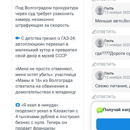
Под Волгоградом прокуратура
Гость
13 ноября 2020
через суд требует узаконить
камеру, незаконно
Меньше авто,больш
штрафующую за скорость
ОТВЕТИТЬ
С детства грезил о ГАЗ-24:
Гость
автоплюшкин переехал в
13 ноября 2020
маленький хутор и превратил
где????Дороги с
свой двор в музей СССР
ОТВЕТИТЬ
«Меня не просто отменяют,
Гость
меня хотят убить»: участница
12 ноября 2020
«Мамы в 16» из Волгограда
Свежо питание, д
ответила на обвинения в
домогательствах к младенцу
ОТВЕТИТЬ
«Я ехал в никуда»:
Гость
Получай наг
12 ноября 2020
геодезист уехал в Казахстан с
4 тысячами рублей и построил
Надо народ этот 
бизнес с нуля. Теперь он
среды... Где сн
продает франшизы