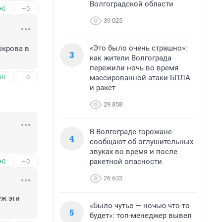
Волгоградской области
+0
–0
39 025
«Это было очень страшно»:
крова в 
3
как жители Волгограда
пережили ночь во время
массированной атаки БПЛА
+0
–0
и ракет
29 858
В Волгограде горожане
4
сообщают об оглушительных
звуках во время и после
ракетной опасности
+0
–0
26 632
ж эти 
«Было чутье — ночью что-то
5
будет»: топ-менеджер вывел