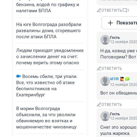
бензина, водой по графику и
налетами БПЛА
ОТВЕТИТЬ
1
Показат
На юге Волгограда разобрали
развалины дома, сгоревшего
после атаки БПЛА
Гость
12 ноября 2020
Людям приходят уведомления
Н-да, ковид уже 
о зачислении денег на счет:
Поговорим? Вот 
почему верить этому опасно
ОТВЕТИТЬ
Восемь сбили, три упали.
id10t
Все, что известно об атаке
12 ноября 2020
беспилотников на
Вот он обещанны
Екатеринбург
ОТВЕТИТЬ
В мэрии Волгограда
объяснили, за что уволили
Гость
12 ноября 2020
обвиняемую во взятках и
мошенничестве чиновницу
Снег это хорошо.
ушла жарюка.