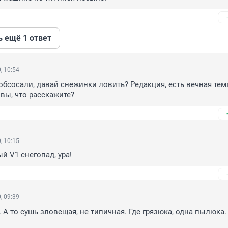
ь ещё 1 ответ
, 10:54
обсосали, давай снежинки ловить? Редакция, есть вечная тема 
вы, что расскажите?
, 10:15
й V1 cнегопад, ура!
, 09:39
 А то сушь зловещая, не типичная. Где грязюка, одна пылюка. Н