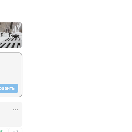
равить
+0
–0