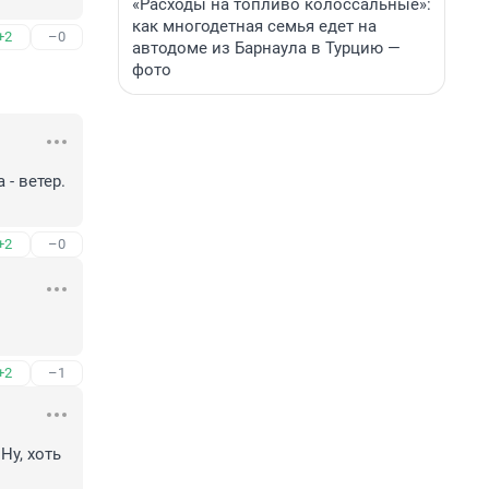
«Расходы на топливо колоссальные»:
как многодетная семья едет на
+2
–0
автодоме из Барнаула в Турцию —
фото
- ветер. 
+2
–0
+2
–1
у, хоть 