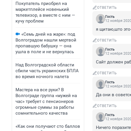
Покупатель приобрел на
ОТВЕТИТЬ
маркетплейсе новенький
телевизор, а вместе с ним —
Гость
кучу проблем
12 ноября 2020
я щитаю,што эт
«Семь дней на жаре»: под
Волгоградом нашли мертвой
ОТВЕТИТЬ
пропавшую бабушку — она
Гость
ушла в поле и не вернулась
12 ноября 2020
Сайт должен ра
Над Волгоградской области
сбили часть украинских БПЛА
ОТВЕТИТЬ
во время ночного налета
Гость
12 ноября 2020
Мастера на все руки? В
Да они в советск
Волгограде группа «мужей на
час» требует с пенсионеров
ОТВЕТИТЬ
огромные суммы за работы
сомнительного качества
Гость
12 ноября 2020
«Как они получают сто баллов
Ничего поразител