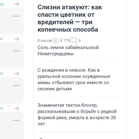
+2
–0
Слизни атакуют: как
спасти цветник от
вредителей — три
копеечных способа
+1
–0
8 часов
6 179
6
Соль земли забайкальской.
Нижегородцевы
С рождения в неволе. Как в
+1
–0
уральской колонии осужденные
мамы отбывают срок вместе со
своими детьми
Знаменитая тикток-блогер,
+1
–0
рассказывавшая о борьбе с редкой
формой рака, умерла в возрасте 26
лет