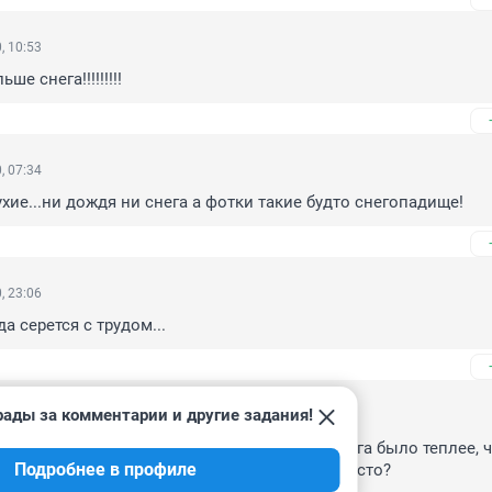
, 10:53
е снега!!!!!!!!!
, 07:34
ухие...ни дождя ни снега а фотки такие будто снегопадище!
, 23:06
а серется с трудом...
рады за комментарии и другие задания!
, 22:00
срочно проверить! Какой снег? Утром четверга было теплее, ч
Подробнее в профиле
ег то? Что-то мы пропустили? Или трезвые просто?