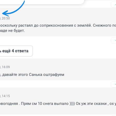
, 20:50
поскольку растаял до соприкосновения с землёй. Снежного по
аде не будет.
ь ещё 4 ответа
, 16:09
, давайте этого Санька оштрафуем
, 14:15
вогодняя . Прям см 10 снега выпало )))) Ох уж эти сказки , ох у