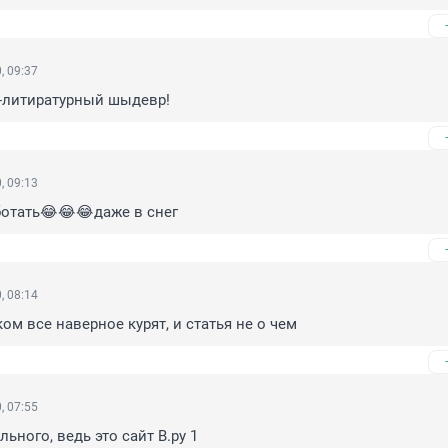
, 09:37
о-литиратурный шыдевр!
, 09:13
ботать😂😂😂даже в снег
, 08:14
ом все наверное курят, и статья не о чем
, 07:55
ьного, ведь это сайт В.ру 1