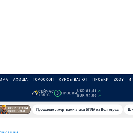
АММА
АФИША
ГОРОСКОП
КУРСЫ ВАЛЮТ
ПРОБКИ
ZODY
И
USD 81,41
СЕЙЧАС
3
ПРОБКИ
+35°C
EUR 94,06
Прощание с жертвами атаки БПЛА на Волгоград
Шк