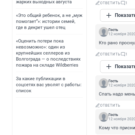
жарких выходных августа
ОТВЕТИТЬ
1
Показат
«Это общий ребенок, а не „муж
помогает“»: истории семей,
где в декрет ушел отец
Гость
12 ноября 2020
«Оценить потери пока
Кто рано просну
невозможно»: один из
крупнейших селлеров из
ОТВЕТИТЬ
1
Волгограда — о последствиях
пожара на складе Wildberries
Показат
За какие публикации в
Гость
соцсетях вас уволят с работы:
12 ноября 2020
список
Спать надо мен
ОТВЕТИТЬ
Гость
12 ноября 2020
Кому что присн