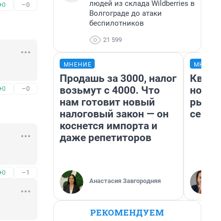
людей из склада Wildberries в
+0
–0
Волгограде до атаки
беспилотников
21 599
МНЕНИЕ
МНЕНИ
Продашь за 3000, налог
Кварт
возьмут с 4000. Что
но де
+0
–0
нам готовит новый
рынок
налоговый закон — он
сейча
коснется импорта и
даже репетиторов
+0
–1
Анастасия Завгородняя
РЕКОМЕНДУЕМ