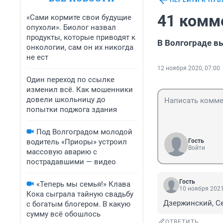
ПЕРЕЙТИ К ПУ
41 комм
«Сами кормите свои будущие
опухоли». Биолог назвал
продукты, которые приводят к
В Волгограде в
онкологии, сам он их никогда
не ест
12 ноября 2020, 07:00
Один переход по ссылке
изменил всё. Как мошенники
довели школьницу до
попытки поджога здания
Под Волгоградом молодой
водитель «Приоры» устроил
Гость
Войти
массовую аварию с
пострадавшими — видео
Гость
«Теперь мы семья!» Клава
10 ноября 2021
Кока сыграла тайную свадьбу
Дзержинский, Се
с богатым блогером. В какую
сумму всё обошлось
ОТВЕТИТЬ