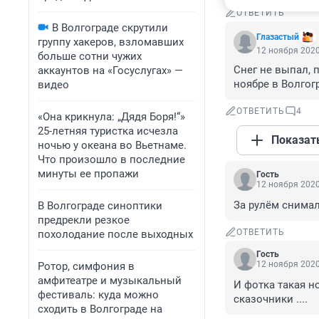
ОТВЕТИТЬ
В Волгограде скрутили
Глазастый
группу хакеров, взломавших
12 ноября 2020
больше сотни чужих
Снег не выпал, 
аккаунтов на «Госуслугах» —
ноябре в Волгогр
видео
ОТВЕТИТЬ
4
«Она крикнула: „Дядя Боря!“»
25-летняя туристка исчезла
Показат
ночью у океана во Вьетнаме.
Что произошло в последние
минуты ее пропажи
Гость
12 ноября 2020
За рулём снимал
В Волгограде синоптики
предрекли резкое
ОТВЕТИТЬ
похолодание после выходных
Гость
12 ноября 2020
Ротор, симфония в
амфитеатре и музыкальный
И фотка такая но
фестиваль: куда можно
сказочники ....
сходить в Волгограде на