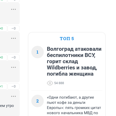
+0
–0
ТОП 5
Волгоград атаковали
1
беспилотники ВСУ,
+0
–0
горит склад
Wildberries и завод,
погибла женщина
54 888
+1
–0
«Одни погибают, а другие
2
пьют кофе за деньги
ем утро 
Европы»: пять громких цитат
нового начальника МВД по