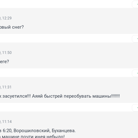
, 12:29
рвый снег?
, 11:50
еге?
, 11:31
засуетился!!! Аяяй быстрей переобувать машины!!!!!!!
, 11:14
 6:20, Ворошиловский, Буханцева.

а машине почти инея небыло!