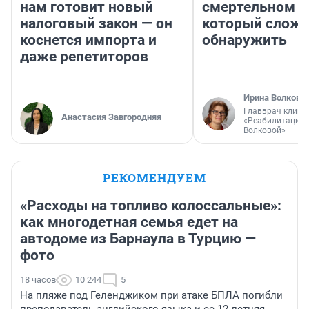
нам готовит новый
смертельном д
налоговый закон — он
который слож
коснется импорта и
обнаружить
даже репетиторов
Ирина Волкова
Главврач клини
Анастасия Завгородняя
«Реабилитация 
Волковой»
РЕКОМЕНДУЕМ
«Расходы на топливо колоссальные»:
как многодетная семья едет на
автодоме из Барнаула в Турцию —
фото
18 часов
10 244
5
На пляже под Геленджиком при атаке БПЛА погибли