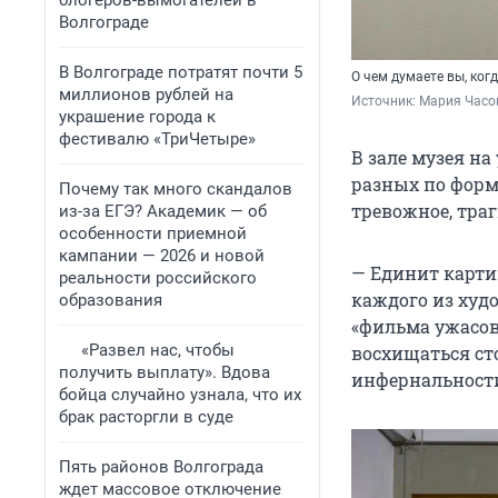
блогеров-вымогателей в
Волгограде
В Волгограде потратят почти 5
О чем думаете вы, ког
миллионов рублей на
Источник: 
Мария Часо
украшение города к
фестивалю «ТриЧетыре»
В зале музея н
разных по форма
Почему так много скандалов
тревожное, траг
из-за ЕГЭ? Академик — об
особенности приемной
кампании — 2026 и новой
— Единит картин
реальности российского
каждого из худ
образования
«фильма ужасов
«Развел нас, чтобы
восхищаться ст
получить выплату». Вдова
инфернальност
бойца случайно узнала, что их
брак расторгли в суде
Пять районов Волгограда
ждет массовое отключение