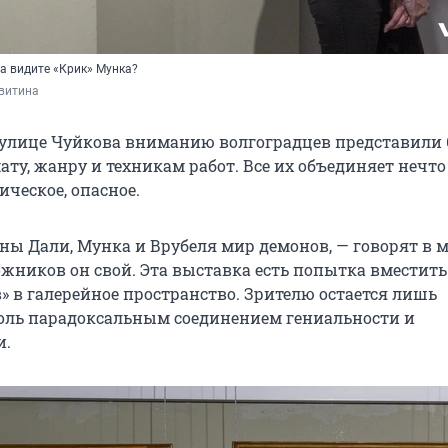
да видите «Крик» Мунка?
витина 
а улице Чуйкова вниманию волгоградцев представили 
ту, жанру и техникам работ. Все их объединяет нечто
ическое, опасное.
ы Дали, Мунка и Врубеля мир демонов, — говорят в му
ожников он свой. Эта выставка есть попытка вместит
» в галерейное пространство. Зрителю остается лишь
оль парадоксальным соединением гениальности и
и.