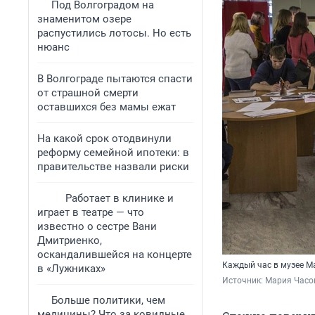
Под Волгоградом на
знаменитом озере
распустились лотосы. Но есть
нюанс
В Волгограде пытаются спасти
от страшной смерти
оставшихся без мамы ежат
На какой срок отодвинули
реформу семейной ипотеки: в
правительстве назвали риски
Работает в клинике и
играет в театре — что
известно о сестре Вани
Дмитриенко,
оскандалившейся на концерте
Каждый час в музее М
в «Лужниках»
Источник: 
Мария Часо
Больше политики, чем
медицины? Что за ковидные