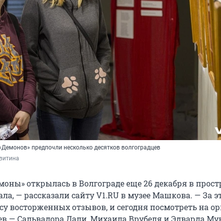
Демонов» предпочли несколько десятков волгоградцев
витина
моны» открылась в Волгограде еще 26 декабря в прост
ла, — рассказали сайту V1.RU в музее Машкова. — За э
ссу восторженных отзывов, и сегодня посмотреть на 
иев — Сальвадора Дали, Михаила Врубеля и Эдварда Му