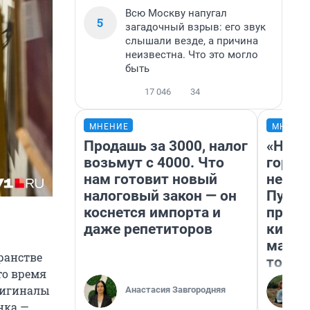
Всю Москву напугал
5
загадочный взрыв: его звук
слышали везде, а причина
неизвестна. Что это могло
быть
17 046
34
МНЕНИЕ
МНЕНИ
Продашь за 3000, налог
«Нет 
возьмут с 4000. Что
городо
нам готовит новый
недоф
налоговый закон — он
Путеш
коснется импорта и
проех
даже репетиторов
килом
машин
ранстве
того
то время
оригиналы
Анастасия Завгородняя
нка —