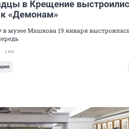
адцы в Крещение выстроилис
 к «Демонам»
 в музее Машкова 19 января выстроилас
чередь
3 859
ария