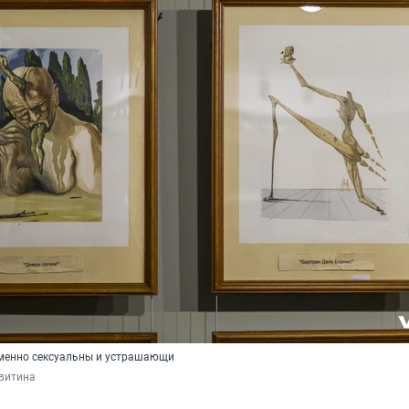
менно сексуальны и устрашающи
витина