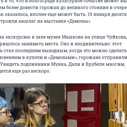
ь в то, что в Волгограде культурное событие может в
м более довести горожан до великого стояния в очере
ак оказалось, вполне еще может быть. 19 января десят
строили аншлаг на выставке «Демоны».
на экскурсию в зале музея Машкова на улице Чуйкова,
ришлось занимать места. Оно и неудивительно: этот
ь стал последним выходным, когда это можно сделать
овением в купели и «Демонами», горожане отправили
 Увидеть подлинники Мунка, Дали и Врубеля многим,
ется еще раз нескоро.