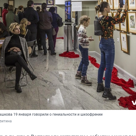
ашкова 19 января говорили о гениальности и шизофрении
витина