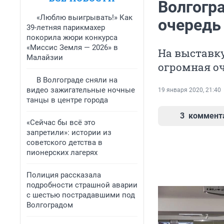
Волгогр
«Люблю выигрывать!» Как
очередь
39-летняя парикмахер
покорила жюри конкурса
«Миссис Земля — 2026» в
На выставку
Малайзии
огромная о
В Волгограде сняли на
видео зажигательные ночные
19 января 2020, 21:40
танцы в центре города
3
коммент
«Сейчас бы всё это
запретили»: истории из
советского детства в
пионерских лагерях
Полиция рассказала
подробности страшной аварии
с шестью пострадавшими под
Волгоградом