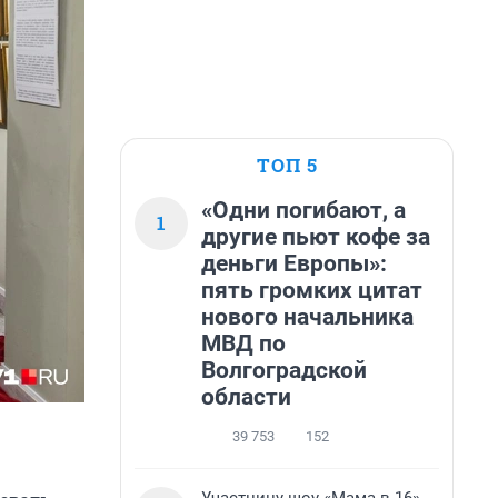
ТОП 5
«Одни погибают, а
1
другие пьют кофе за
деньги Европы»:
пять громких цитат
нового начальника
МВД по
Волгоградской
области
39 753
152