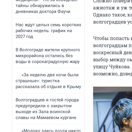
Сложно поверит
тайны обнаружились в
ажиотаж и уж те
дневниках доктора Фаучи
Однако такое, к
волгоградцев у
Нас ждут целых семь коротких
рабочих недель: график на
2027 год
Чтобы попасть 
волгоградцам п
В Волгограде жители крупного
воскресный ден
микрорайона остались без
выбор между ом
воды в сорокаградусную жару
улицу Чуйкова.
возможно, довед
«За неделю две ночи были
страшные»: туристка
рассказала об отдыхе в Крыму
Волгоградцев и гостей города
предупредили о закрытом
выходе из Зала воинской
славы на Мамаевом кургане
«Молоко здесь почти никто