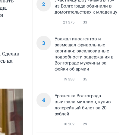
Участницу шоу «Мама в 16»
ызвать
2
из Волгограда обвинили в
ди.
домогательствах к младенцу
ки
21 375
33
Уважал иноагентов и
3
размещал фривольные
картинки: эксклюзивные
. Сделав
подробности задержания в
сь на
Волгограде мужчины за
фейки об армии
19 338
35
Уроженка Волгограда
4
выиграла миллион, купив
лотерейный билет за 20
рублей
18 202
29