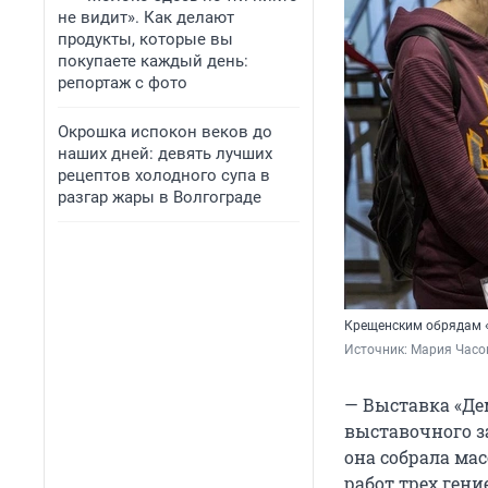
не видит». Как делают
продукты, которые вы
покупаете каждый день:
репортаж с фото
Окрошка испокон веков до
наших дней: девять лучших
рецептов холодного супа в
разгар жары в Волгограде
Крещенским обрядам «
Источник: 
Мария Часо
— Выставка «Де
выставочного за
она собрала ма
работ трех ген