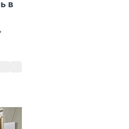
ь в
ь