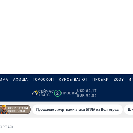
АММА
АФИША
ГОРОСКОП
КУРСЫ ВАЛЮТ
ПРОБКИ
ZODY
И
USD 82,17
СЕЙЧАС
2
ПРОБКИ
+34°C
EUR 94,84
Прощание с жертвами атаки БПЛА на Волгоград
Шк
ПОРТАЖ