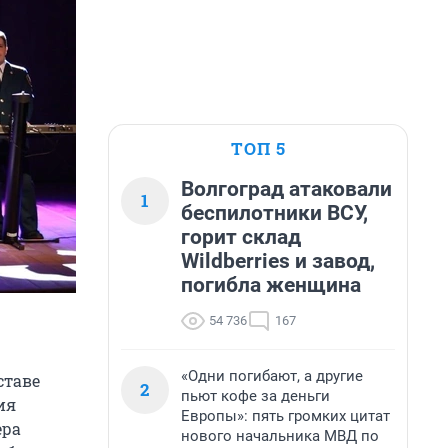
ТОП 5
Волгоград атаковали
1
беспилотники ВСУ,
горит склад
Wildberries и завод,
погибла женщина
54 736
167
«Одни погибают, а другие
ставе
2
пьют кофе за деньги
ия
Европы»: пять громких цитат
ера
нового начальника МВД по