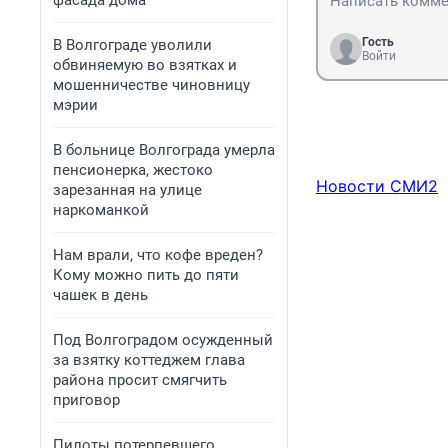
фасада дома
Гость
В Волгограде уволили
Войти
обвиняемую во взятках и
мошенничестве чиновницу
мэрии
В больнице Волгограда умерла
пенсионерка, жестоко
Новости СМИ2
зарезанная на улице
наркоманкой
Нам врали, что кофе вреден?
Кому можно пить до пяти
чашек в день
Под Волгоградом осужденный
за взятку коттеджем глава
района просит смягчить
приговор
Пилоты потерпевшего