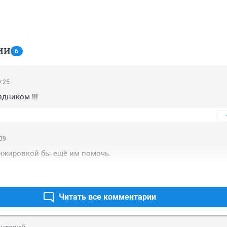
ИИ
6
9:25
дником !!!
:09
нжировкой бы ещё им помочь.
Читать все комментарии