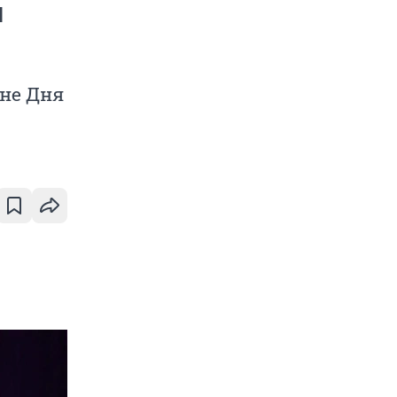
и
не Дня