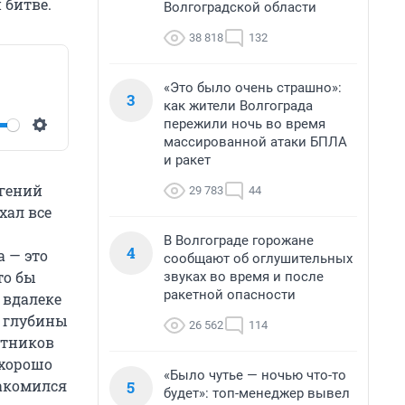
 битве.
Волгоградской области
38 818
132
«Это было очень страшно»:
3
как жители Волгограда
пережили ночь во время
массированной атаки БПЛА
Settings
и ракет
вгений
29 783
44
хал все
В Волгограде горожане
4
а — это
сообщают об оглушительных
то бы
звуках во время и после
ракетной опасности
о вдалеке
о глубины
26 562
114
итников
 хорошо
«Было чутье — ночью что-то
накомился
5
будет»: топ-менеджер вывел