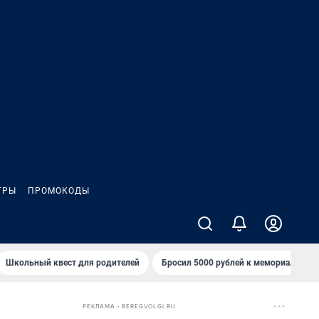
ГРЫ
ПРОМОКОДЫ
Школьный квест для родителей
Бросил 5000 рублей к мемориалу «Ст
РЕКЛАМА • BEREGVOLGI.RU