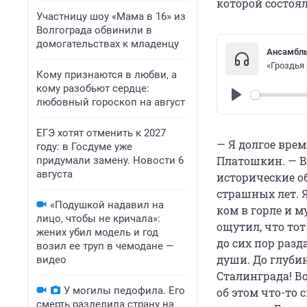
которой состоя
Участницу шоу «Мама в 16» из
Волгограда обвинили в
домогательствах к младенцу
Ансамбль
«Гроздья
Кому признаются в любви, а
кому разобьют сердце:
любовный гороскоп на август
Play
ЕГЭ хотят отменить к 2027
— Я долгое врем
году: в Госдуме уже
Платошкин. — В 
придумали замену. Новости 6
августа
исторические о
страшных лет. Я
«Подушкой надавил на
ком в горле и м
лицо, чтобы не кричала»:
ощутил, что тот
жених убил модель и год
до сих пор разд
возил ее труп в чемодане —
души. До глуби
видео
Сталинграда! В
У могилы педофила. Его
об этом что-то 
смерть разделила страну на