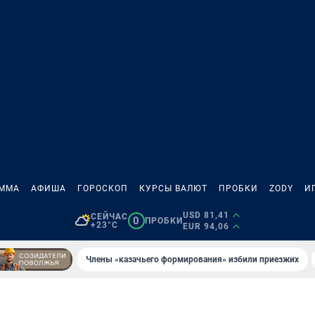
АММА
АФИША
ГОРОСКОП
КУРСЫ ВАЛЮТ
ПРОБКИ
ZODY
И
USD 81,41
СЕЙЧАС
0
ПРОБКИ
+23°C
EUR 94,06
Члены «казачьего формирования» избили приезжих