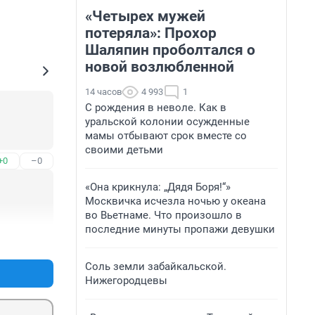
«Четырех мужей
потеряла»: Прохор
Шаляпин проболтался о
новой возлюбленной
14 часов
4 993
1
С рождения в неволе. Как в
уральской колонии осужденные
мамы отбывают срок вместе со
своими детьми
+0
–0
«Она крикнула: „Дядя Боря!“»
Москвичка исчезла ночью у океана
во Вьетнаме. Что произошло в
последние минуты пропажи девушки
+2
–0
Соль земли забайкальской.
Нижегородцевы