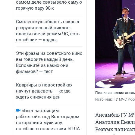
самом деле связывало самую
горячую пару 90-х
Смоленскую область накрыл
разрушительный циклон:
власти ввели режим ЧС, есть
погибшие — кадры
Эти фразы из советского кино
вы говорите каждый день.
Вспомните из каких они
фильмов? — тест
Квартиры в новостройках
начнут дешеветь — когда
Песню исполнил ансам
ждать снижения цен
Источник: 
ГУ МЧС Росс
«Был настоящим
Ансамбль ГУ МЧ
работягой»: под Волгоградом
Анатолия Емель
похоронили мужчину,
погибшего после атаки БПЛА
Резвых написал