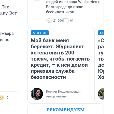
людей из склада Wildberries в
. Так
Волгограде до атаки
беспилотников
ыку. Вот
21 506
61
ремьера
МНЕНИЕ
МНЕНИ
ще не
Мой банк меня
«Слив
бережет. Журналист
разоч
хотела снять 200
турис
тысяч, чтобы погасить
тысяч
кредит, — к ней домой
день 
приехала служба
Юрско
безопасности
Хогва
Ксения Владимирская
Автор мнения
0
РЕКОМЕНДУЕМ