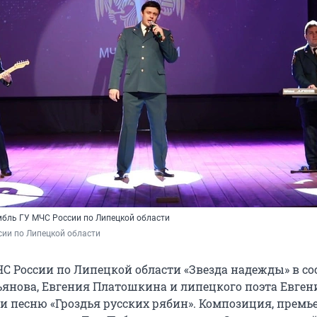
бль ГУ МЧС России по Липецкой области
ии по Липецкой области
С России по Липецкой области «Звезда надежды» в со
янова, Евгения Платошкина и липецкого поэта Евген
и песню «Гроздья русских рябин». Композиция, премь