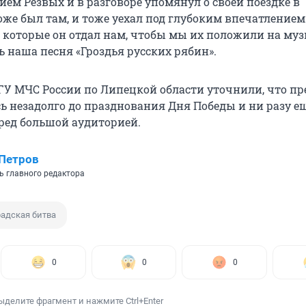
ием Резвых и в разговоре упомянул о своей поездке в
оже был там, и тоже уехал под глубоким впечатлением
, которые он отдал нам, чтобы мы их положили на муз
ь наша песня «Гроздья русских рябин».
 ГУ МЧС России по Липецкой области уточнили, что п
ь незадолго до празднования Дня Победы и ни разу е
ред большой аудиторией.
Петров
ь главного редактора
адская битва
0
0
0
ыделите фрагмент и нажмите Ctrl+Enter