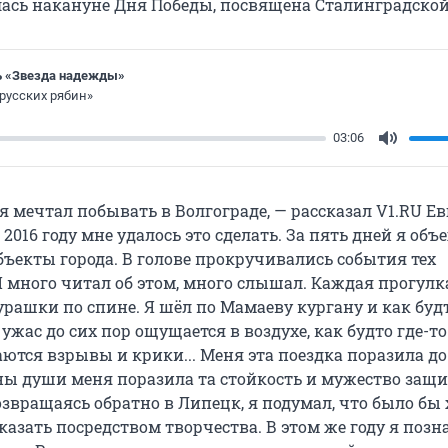
лась накануне Дня Победы, посвящена Сталинградской
 «Звезда надежды»
 русских рябин»
03:06
Mute
я мечтал побывать в Волгограде, — рассказал V1.RU Е
2016 году мне удалось это сделать. За пять дней я объе
бъекты города. В голове прокручивались события тех
 много читал об этом, много слышал. Каждая прогулк
урашки по спине. Я шёл по Мамаеву кургану и как буд
 ужас до сих пор ощущается в воздухе, как будто где-т
аются взрывы и крики... Меня эта поездка поразила д
ны души меня поразила та стойкость и мужество защ
озвращаясь обратно в Липецк, я подумал, что было бы
сказать посредством творчества. В этом же году я поз