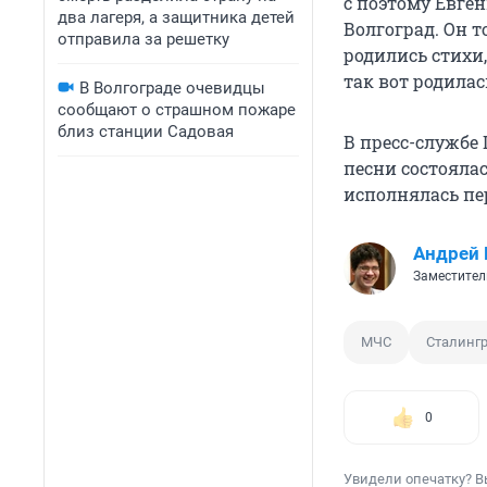
с поэтому Евген
два лагеря, а защитника детей
Волгоград. Он т
отправила за решетку
родились стихи
так вот родилас
В Волгограде очевидцы
сообщают о страшном пожаре
близ станции Садовая
В пресс-службе
песни состоялас
исполнялась пе
Андрей 
Заместител
МЧС
Сталингр
0
Увидели опечатку? В