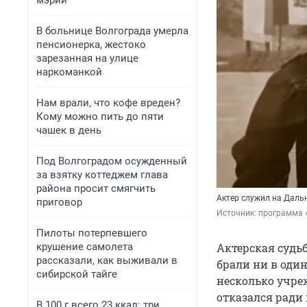
мэрии
В больнице Волгограда умерла
пенсионерка, жестоко
зарезанная на улице
наркоманкой
Нам врали, что кофе вреден?
Кому можно пить до пяти
чашек в день
Под Волгоградом осужденный
за взятку коттеджем глава
района просит смягчить
Актер служил на Даль
приговор
Источник: 
программа 
Пилоты потерпевшего
крушение самолета
Актерская судь
рассказали, как выживали в
брали ни в один
сибирской тайге
несколько учре
отказался ради
В 100 г всего 23 ккал: три