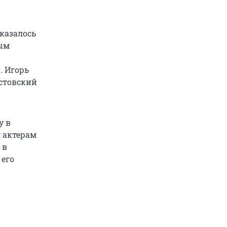
оказалось
вым
. Игорь
остовский
у в
м актерам
 в
 его