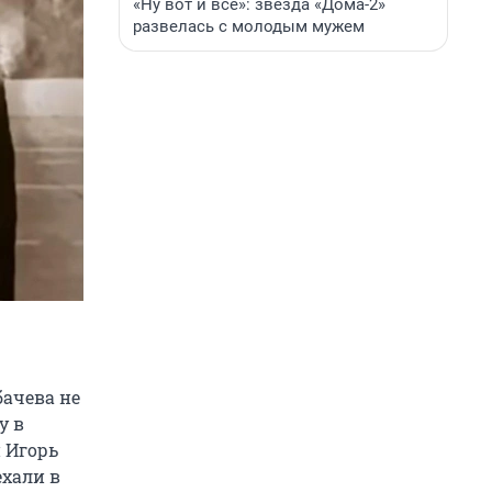
«Ну вот и всё»: звезда «Дома-2»
развелась с молодым мужем
бачева не
у в
 Игорь
ехали в