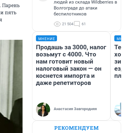
людей из склада Wildberries в
. Парень
Волгограде до атаки
ои пять
беспилотников
я
21 504
61
МНЕНИЕ
МНЕНИ
Продашь за 3000, налог
Тепло
возьмут с 4000. Что
холод
нам готовит новый
зимой
налоговый закон — он
ездит
коснется импорта и
плюсы
даже репетиторов
Анастасия Завгородняя
РЕКОМЕНДУЕМ