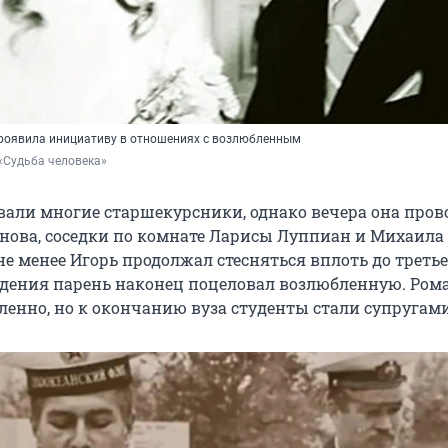
роявила инициативу в отношениях с возлюбленным
«Судьба человека»
вали многие старшекурсники, однако вечера она пров
ова, соседки по комнате Ларисы Луппиан и Михаила
не менее Игорь продолжал стесняться вплоть до третье
ждения парень наконец поцеловал возлюбленную. Ром
ленно, но к окончанию вуза студенты стали супругами