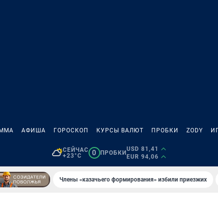
АММА
АФИША
ГОРОСКОП
КУРСЫ ВАЛЮТ
ПРОБКИ
ZODY
И
USD 81,41
СЕЙЧАС
0
ПРОБКИ
+23°C
EUR 94,06
Члены «казачьего формирования» избили приезжих