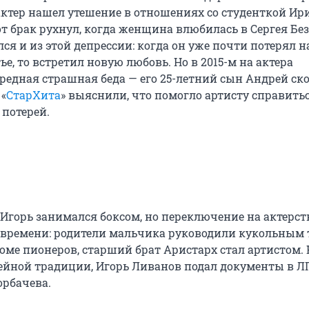
 актер нашел утешение в отношениях со студенткой Ир
от брак рухнул, когда женщина влюбилась в Сергея Бе
ся и из этой депрессии: когда он уже почти потерял 
ье, то встретил новую любовь. Но в 2015-м на актера
редная страшная беда — его 25-летний сын Андрей ск
 «
СтарХита
» выяснили, что помогло артисту справитьс
потерей.
 Игорь занимался боксом, но переключение на актерст
времени: родители мальчика руководили кукольным 
оме пионеров, старший брат Аристарх стал артистом. 
мейной традиции, Игорь Ливанов подал документы в 
орбачева.