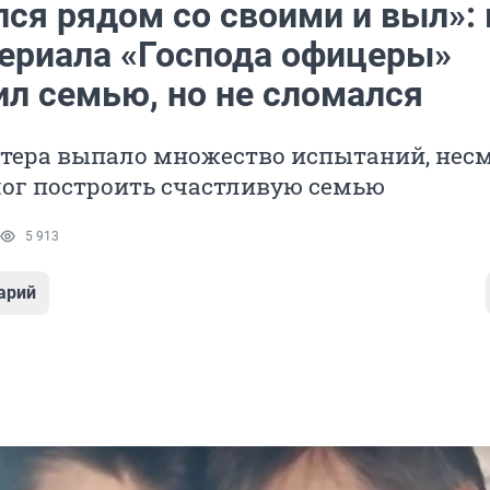
лся рядом со своими и выл»: 
сериала «Господа офицеры»
ил семью, но не сломался
ктера выпало множество испытаний, нес
смог построить счастливую семью
5 913
арий