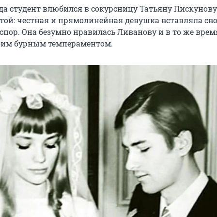
яда студент влюбился в сокурсницу Татьяну Пискунову
ятой: честная и прямолинейная девушка вставляла св
спор. Она безумно нравилась Ливанову и в то же врем
оим бурным темпераментом.