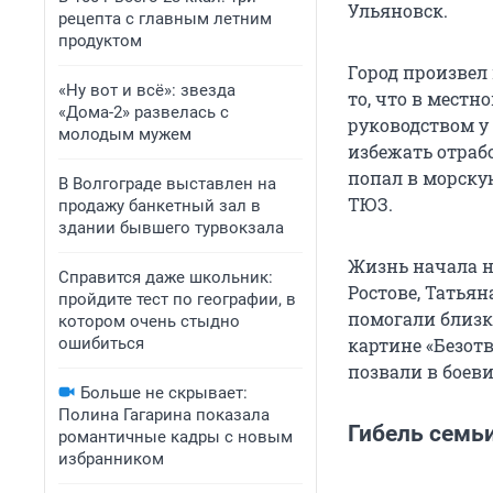
Ульяновск.
рецепта с главным летним
продуктом
Город произвел 
«Ну вот и всё»: звезда
то, что в мест
«Дома-2» развелась с
руководством у
молодым мужем
избежать отраб
попал в морскую
В Волгограде выставлен на
ТЮЗ.
продажу банкетный зал в
здании бывшего турвокзала
Жизнь начала н
Справится даже школьник:
Ростове, Татья
пройдите тест по географии, в
помогали близк
котором очень стыдно
ошибиться
картине «Безотв
позвали в боеви
Больше не скрывает:
Полина Гагарина показала
Гибель семь
романтичные кадры с новым
избранником