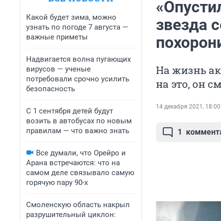
«Опусти
Какой будет зима, можно
звезда 
узнать по погоде 7 августа —
важные приметы
похорон
Надвигается волна пугающих
На жизнь а
вирусов — ученые
потребовали срочно усилить
на это, он 
безопасность
14 декабря 2021, 18:00
С 1 сентября детей будут
возить в автобусах по новым
правилам — что важно знать
1
коммент
Все думали, что Орейро и
Арана встречаются: что на
самом деле связывало самую
горячую пару 90-х
Смоленскую область накрыл
разрушительный циклон: