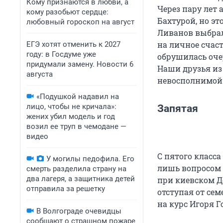
Кому признаются в любви, а
Через пару лет
кому разобьют сердце:
Бахтурой, но эт
любовный гороскоп на август
Ливанов выбрал
на личное счаст
ЕГЭ хотят отменить к 2027
году: в Госдуме уже
обрушилась оче
придумали замену. Новости 6
Наши друзья из
августа
невосполнимой 
«Подушкой надавил на
лицо, чтобы не кричала»:
Запятая
жених убил модель и год
возил ее труп в чемодане —
видео
С пятого класса
У могилы педофила. Его
лишь вопросом 
смерть разделила страну на
два лагеря, а защитника детей
при киевском Д
отправила за решетку
отступая от се
на курс Игоря Г
В Волгограде очевидцы
сообщают о страшном пожаре