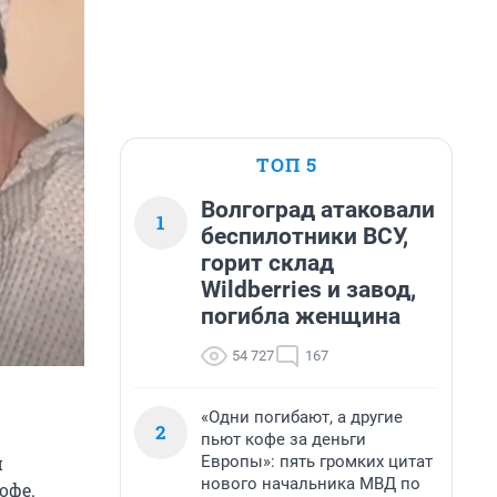
ТОП 5
Волгоград атаковали
1
беспилотники ВСУ,
горит склад
Wildberries и завод,
погибла женщина
54 727
167
«Одни погибают, а другие
2
пьют кофе за деньги
Европы»: пять громких цитат
и
нового начальника МВД по
офе.