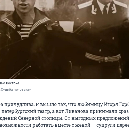
нем Востоке
«Судьба человека»
ба причудлива, и вышло так, что любимицу Игоря Гор
 петербургский театр, а вот Ливанова принимали сраз
ждений Северной столицы. От выгодных предложений
 возможности работать вместе с женой — супруги пере