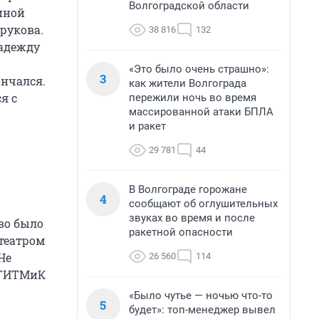
Волгоградской области
иной
зрукова.
38 816
132
надежду
«Это было очень страшно»:
3
ончался.
как жители Волгограда
я с
пережили ночь во время
массированной атаки БПЛА
и ракет
29 781
44
В Волгограде горожане
4
сообщают об оглушительных
звуках во время и после
во было
ракетной опасности
театром
Не
26 560
114
ЛГИТМиК
«Было чутье — ночью что-то
5
будет»: топ-менеджер вывел