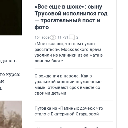
«Все еще в шоке»: сыну
Трусовой исполнился год
— трогательный пост и
фото
16 часов
11 731
2
«Мне сказали, что нам нужно
расстаться». Московского врача
уволили из клиники из-за мата в
одила в
личном блоге
го курса:
С рождения в неволе. Как в
ан
уральской колонии осужденные
мамы отбывают срок вместе со
.
своими детьми
Пуговка из «Папиных дочек»: что
стало с Екатериной Старшовой