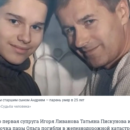
им старшим сыном Андреем — парень умер в 25 лет
«Судьба человека»
го первая супруга Игоря Ливанова Татьяна Пискунова 
очка пары Ольга погибли в железнодорожной катастр