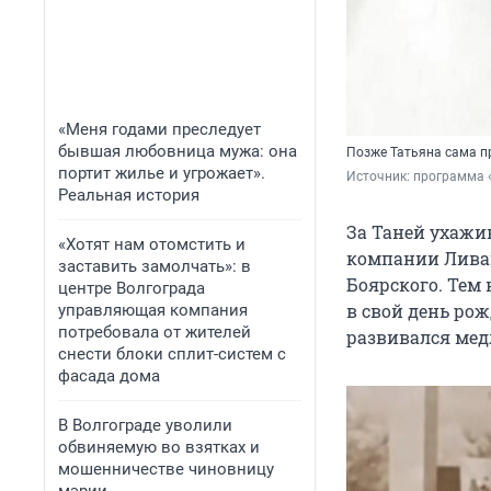
«Меня годами преследует
бывшая любовница мужа: она
Позже Татьяна сама п
портит жилье и угрожает».
Источник: 
программа 
Реальная история
За Таней ухажи
«Хотят нам отомстить и
компании Ливан
заставить замолчать»: в
Боярского. Тем 
центре Волгограда
в свой день ро
управляющая компания
потребовала от жителей
развивался мед
снести блоки сплит-систем с
фасада дома
В Волгограде уволили
обвиняемую во взятках и
мошенничестве чиновницу