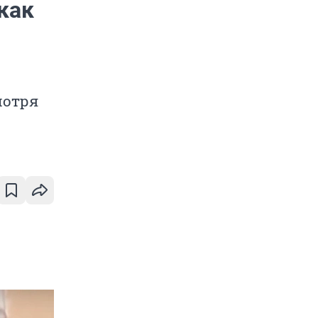
как
мотря