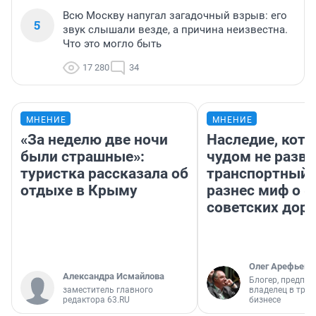
Всю Москву напугал загадочный взрыв: его
5
звук слышали везде, а причина неизвестна.
Что это могло быть
17 280
34
МНЕНИЕ
МНЕНИЕ
«За неделю две ночи
Наследие, кото
были страшные»:
чудом не разва
туристка рассказала об
транспортный 
отдыхе в Крыму
разнес миф о 
советских доро
Олег Арефьев
Александра Исмайлова
Блогер, предпри
заместитель главного
владелец в тра
редактора 63.RU
бизнесе