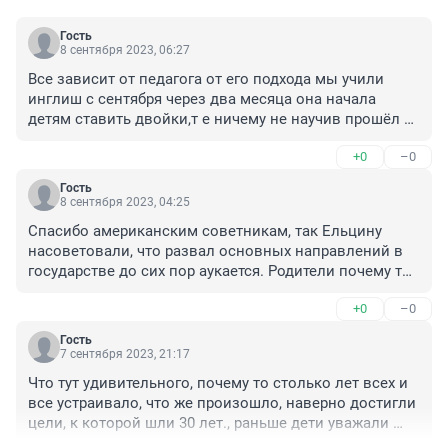
Гость
8 сентября 2023, 06:27
Все зависит от педагога от его подхода мы учили 
инглиш с сентября через два месяца она начала 
детям ставить двойки,т е ничему не научив прошёл 
год она детей не научила читать даже и ушла,т е сами 
+0
–0
подумайте может педагог каждому из 30 объяснить 
как решать уравнение или ещё какое то задание 
Гость
нет,поэтому конечно не понятно когда они набирают 
8 сентября 2023, 04:25
классы переполнение детей не доучиваютт,а 
Спасибо американским советникам, так Ельцину 
некоторые
насоветовали, что развал основных направлений в 
государстве до сих пор аукается. Родители почему то 
отстранены от ответственности и обязанности 
+0
–0
воспитания,последнее время все контролирующие 
инстанции взяли за моду винить во всем учителя. В 
Гость
августе ребенок совершил правонарушение, а 
7 сентября 2023, 21:17
виноват классный руководитель. Где логика? Дети 
Что тут удивительного, почему то столько лет всех и 
чувствуют свою безнаказанность, большинство 
все устраивало, что же произошло, наверно достигли 
учебники не открывают, домашнее задание - пустой 
цели, к которой шли 30 лет., раньше дети уважали 
звук, есть такие ученики, кто не смотря ни на что, 
старших, а теперь дети взрослых шпиняют, по рангу 