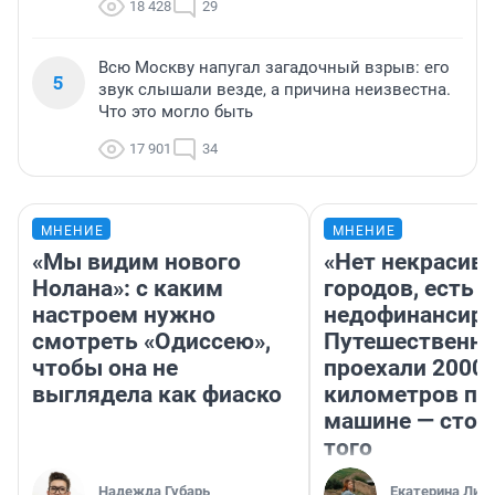
18 428
29
Всю Москву напугал загадочный взрыв: его
5
звук слышали везде, а причина неизвестна.
Что это могло быть
17 901
34
МНЕНИЕ
МНЕНИЕ
«Мы видим нового
«Нет некрасив
Нолана»: с каким
городов, есть
настроем нужно
недофинансиро
смотреть «Одиссею»,
Путешественн
чтобы она не
проехали 2000
выглядела как фиаско
километров по 
машине — стои
того
Надежда Губарь
Екатерина Лит