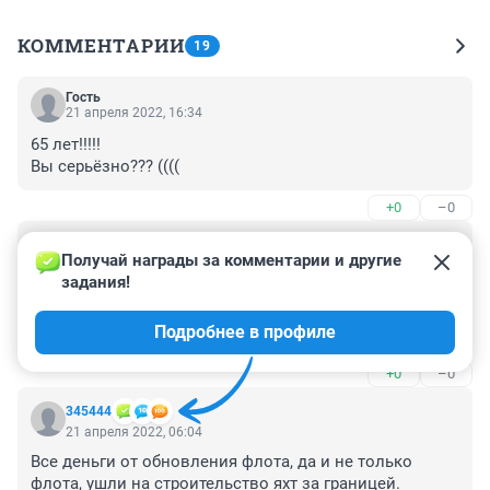
КОММЕНТАРИИ
19
Гость
21 апреля 2022, 16:34
65 лет!!!!! 

Вы серьёзно??? ((((
+0
–0
Гость
21 апреля 2022, 08:24
Получай награды за комментарии и другие 
задания!
Опасно на нем плыть, в Киеве мосты наши забыли 
раздолбать, есть вероятность, что и эту рынду ко дну 
Подробнее в профиле
пустят.
+0
–0
345444
21 апреля 2022, 06:04
Все деньги от обновления флота, да и не только 
флота, ушли на строительство яхт за границей. 