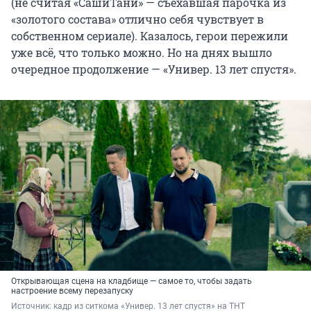
(не считая «СашиТани» — съехавшая парочка из
«золотого состава» отлично себя чувствует в
собственном сериале). Казалось, герои пережили
уже всё, что только можно. Но на днях вышло
очередное продолжение — «Универ. 13 лет спустя».
Открывающая сцена на кладбище — самое то, чтобы задать
настроение всему перезапуску
Источник: 
кадр из ситкома «Универ. 13 лет спустя» на ТНТ