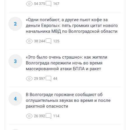
54 375
167
«Одни погибают, а другие пьют кофе за
2
деньги Европы»: пять громких цитат нового
начальника МВД по Волгоградской области
38 244
125
«Это было очень страшно»: как жители
3
Волгограда пережили ночь во время
массированной атаки БПЛА и ракет
29 597
44
В Волгограде горожане сообщают об
4
оглушительных звуках во время и после
ракетной опасности
26 392
114