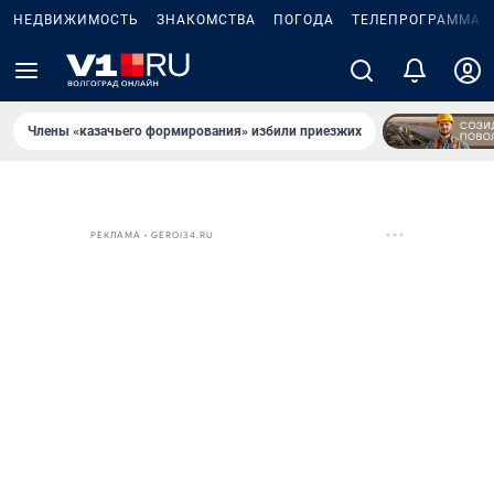
НЕДВИЖИМОСТЬ
ЗНАКОМСТВА
ПОГОДА
ТЕЛЕПРОГРАММА
Члены «казачьего формирования» избили приезжих
РЕКЛАМА • GEROI34.RU