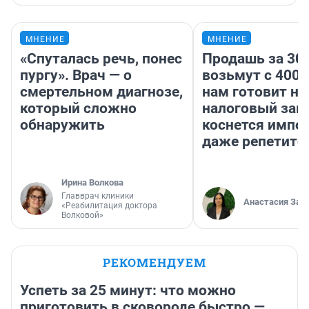
МНЕНИЕ
МНЕНИЕ
«Спуталась речь, понес
Продашь за 300
пургу». Врач — о
возьмут с 4000
смертельном диагнозе,
нам готовит н
который сложно
налоговый зако
обнаружить
коснется импор
даже репетито
Ирина Волкова
Главврач клиники
Анастасия Зав
«Реабилитация доктора
Волковой»
РЕКОМЕНДУЕМ
Успеть за 25 минут: что можно
приготовить в сковороде быстро —