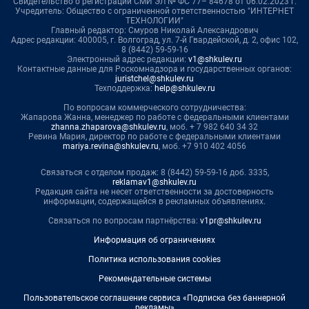
Свидетельство о регистрации СМИ ЭЛ № ФС 77– 84678 от 06.02.2023 г.
Учредитель: Общество с ограниченной ответственностью "ИНТЕРНЕТ
ТЕХНОЛОГИИ"
Главный редактор: Смуров Николай Александрович
Адрес редакции: 400005, г. Волгоград, ул. 7-й Гвардейской, д. 2, офис 102,
8 (8442) 59-59-16
Электронный адрес редакции:
v1@shkulev.ru
Контактные данные для Роскомнадзора и государственных органов:
juristchel@shkulev.ru
Техподдержка:
help@shkulev.ru
По вопросам коммерческого сотрудничества:
Жапарова Жанна, менеджер по работе с федеральными клиентами
zhanna.zhaparova@shkulev.ru
, моб. + 7 982 640 34 32
Ревина Мария, директор по работе с федеральными клиентами
mariya.revina@shkulev.ru
, моб. +7 910 402 4056
Связаться с отделом продаж: 8 (8442) 59-59-16 доб. 3335,
reklamav1@shkulev.ru
Редакция сайта не несет ответственности за достоверность
информации, содержащейся в рекламных объявлениях.
Связаться по вопросам партнёрства:
v1pr@shkulev.ru
Информация об ограничениях
Политика использования cookies
Рекомендательные системы
Пользовательское соглашение сервиса «Подписка без баннерной
рекламы»