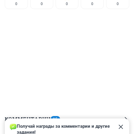
0
0
0
0
0
КОММЕНТАРИИ
15
Получай награды за комментарии и другие 
задания!
Гость