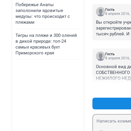
Побережье Анапы
Гость
заполонили ядовитые
8 апреля 2016,
медузы: что происходит с
пляжами
Вы откройте учр
зарегистрирован
тысяч рублей. И
Тигры на пляже и 300 оленей
директором фили
в дикой природе: топ-24
третий человек.
самых красивых бухт
не пускают в эк
Приморского края
Гость
санаторий очен
8 апреля 2016,
Основной вид д
СОБСТВЕННОГО

НЕЖИЛОГО НЕДВ
имущество у них