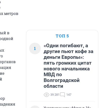
о
О
ых метров
ный в
ТОП 5
иродной
«Одни погибают, а
1
ых
другие пьют кофе за
го
деньги Европы»:
 органов
пять громких цитат
рация
нового начальника
ие
МВД по
ий
Волгоградской
области
39 281
147
вор
владения