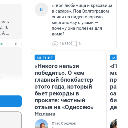
«Твоя любимица и красавица
5
в сахаре». Под Волгоградом
сняли на видео озорную
ель 
многоножку с усами —
 10 
почему она полезна для
 А 
дома?
асовке 
16 380
6
+0
–0
ешевые, 
обрел 
МНЕНИЕ
МНЕНИ
«Никого нельзя
«Поку
победить». О чем
мешке
главный блокбастер
предп
этого года, который
расска
+0
–0
бьет рекорды в
самом
прокате: честный
бизне
отзыв на «Одиссею»
дешев
Нолана
Стас Соколов