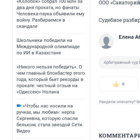
«Колобок» собрал 100 млн за
ООО «Санаторий
два дня проката, но фанаты
Человека-паука объявили ему
Судебное разбир
войну. Разбираемся в
скандале
Елена А
Школьники победили на
Международной олимпиаде
по ИИ в Казахстане
Арбитражный суд 
«Никого нельзя победить». О
чем главный блокбастер этого
года, который бьет рекорды в
0
прокате: честный отзыв на
«Одиссею» Нолана
Увидели опечатку? В
«Чтобы нас носили на
ручках, мы любим»: нерпа
Сергеевна, которую спасли
бельком, стала звездой Сети.
Видео
КОММЕНТАР