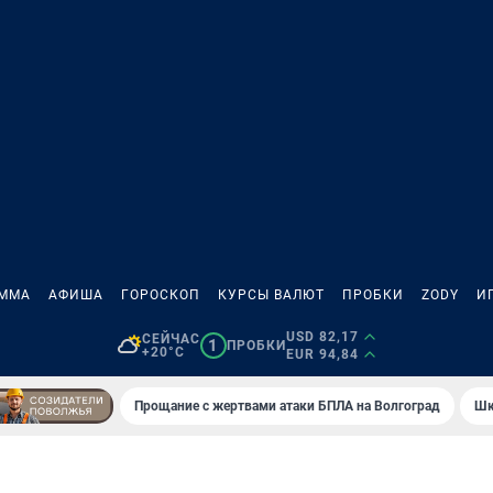
АММА
АФИША
ГОРОСКОП
КУРСЫ ВАЛЮТ
ПРОБКИ
ZODY
И
USD 82,17
СЕЙЧАС
1
ПРОБКИ
+20°C
EUR 94,84
Прощание с жертвами атаки БПЛА на Волгоград
Шк