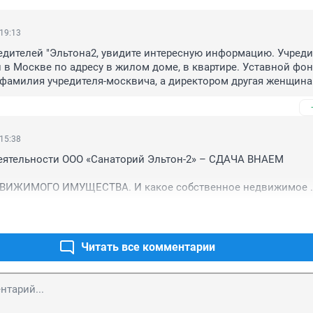
 19:13
едителей "Эльтона2, увидите интересную информацию. Учредит
 в Москве по адресу в жилом доме, в квартире. Уставной фонд
 фамилия учредителя-москвича, а директором другая женщина.
ала этого московского "Эльтона" работает в санатории в Пал
 Условия нового здания неплохие, но старые корпуса, более д
сплуатацию. Люди, этот учредитель за 10 тысяч рублей как при
ь значимый для болеющих людей?
 15:38
еятельности ООО «Санаторий Эльтон-2» – СДАЧА ВНАЕМ 
ИЖИМОГО ИМУЩЕСТВА. И какое собственное недвижимое 
 в природном парке "Донской"? Все непонятно.
Читать все комментарии