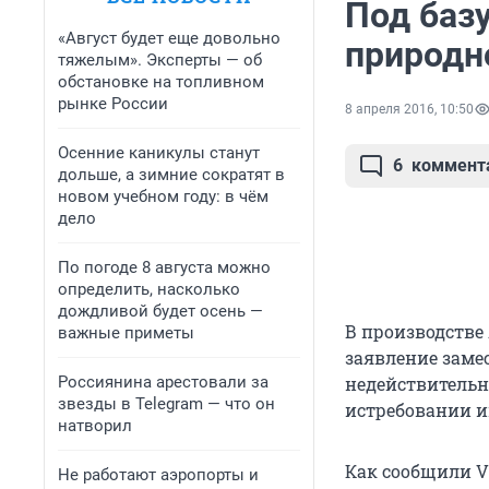
Под баз
«Август будет еще довольно
природн
тяжелым». Эксперты — об
обстановке на топливном
рынке России
8 апреля 2016, 10:50
Осенние каникулы станут
6
коммент
дольше, а зимние сократят в
новом учебном году: в чём
дело
По погоде 8 августа можно
определить, насколько
дождливой будет осень —
В производстве
важные приметы
заявление заме
Россиянина арестовали за
недействительно
звезды в Telegram — что он
истребовании и
натворил
Как сообщили V1
Не работают аэропорты и