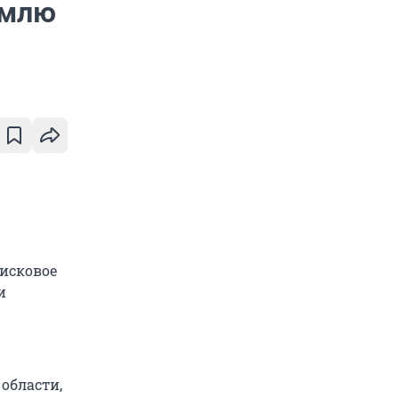
емлю
 исковое
и
области,