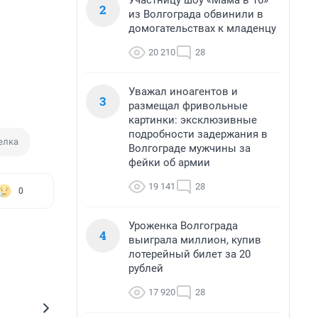
Участницу шоу «Мама в 16»
2
из Волгограда обвинили в
домогательствах к младенцу
20 210
28
Уважал иноагентов и
3
размещал фривольные
картинки: эксклюзивные
подробности задержания в
елка
Волгограде мужчины за
фейки об армии
19 141
28
0
Уроженка Волгограда
4
выиграла миллион, купив
лотерейный билет за 20
рублей
17 920
28