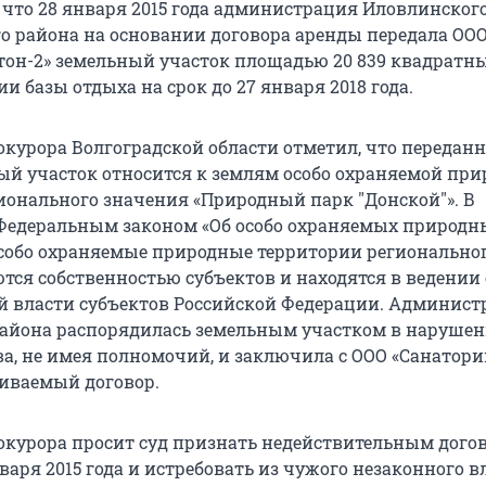
, что 28 января 2015 года администрация Иловлинског
 района на основании договора аренды передала ОО
тон-2» земельный участок площадью 20 839 квадратн
и базы отдыха на срок до 27 января 2018 года.
окурора Волгоградской области отметил, что передан
ый участок относится к землям особо охраняемой пр
ионального значения «Природный парк "Донской"». В
 Федеральным законом «Об особо охраняемых природн
особо охраняемые природные территории регионально
тся собственностью субъектов и находятся в ведении
й власти субъектов Российской Федерации. Админист
айона распорядилась земельным участком в нарушен
ва, не имея полномочий, и заключила с ООО «Санатор
риваемый договор.
окурора просит суд признать недействительным дого
варя 2015 года и истребовать из чужого незаконного 