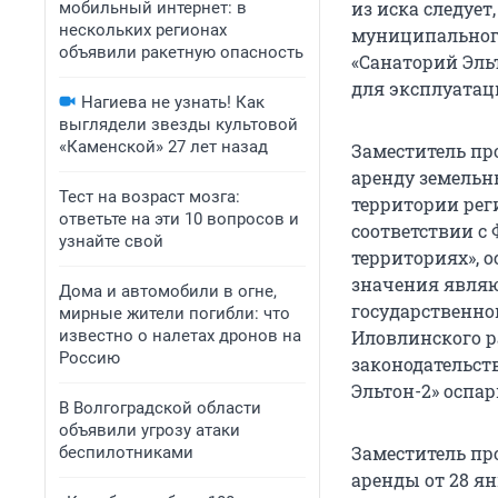
из иска следует
мобильный интернет: в
нескольких регионах
муниципального
объявили ракетную опасность
«Санаторий Эль
для эксплуатаци
Нагиева не узнать! Как
выглядели звезды культовой
«Каменской» 27 лет назад
Заместитель пр
аренду земельн
Тест на возраст мозга:
территории рег
ответьте на эти 10 вопросов и
соответствии с
узнайте свой
территориях», 
значения являю
Дома и автомобили в огне,
государственно
мирные жители погибли: что
известно о налетах дронов на
Иловлинского р
Россию
законодательст
Эльтон-2» оспа
В Волгоградской области
объявили угрозу атаки
Заместитель пр
беспилотниками
аренды от 28 ян