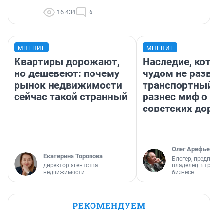
16 434
6
МНЕНИЕ
МНЕНИЕ
Квартиры дорожают,
Наследие, кото
но дешевеют: почему
чудом не разва
рынок недвижимости
транспортный 
сейчас такой странный
разнес миф о 
советских доро
Олег Арефьев
Екатерина Торопова
Блогер, предпри
директор агентства
владелец в тра
недвижимости
бизнесе
РЕКОМЕНДУЕМ