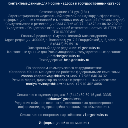
Контактные данные для Роскомнадзора и государственных органов
Сетевое издание «В1.ру» (18+)
Зарегистрировано Федеральной службой по надзору в сфере связи,
информационных технологий и массовых коммуникаций (Роскомнадзор)
Свидетельство о регистрации СМИ ЭЛ № ФС 77– 84678 от 06.02.2023 г.
Учредитель: Общество с ограниченной ответственностью "ИНТЕРНЕТ
ТЕХНОЛОГИИ"
Главный редактор: Смуров Николай Александрович
Адрес редакции: 400005, г. Волгоград, ул. 7-й Гвардейской, д. 2, офис 102,
8 (8442) 59-59-16
Электронный адрес редакции:
v1@shkulev.ru
Контактные данные для Роскомнадзора и государственных органов:
juristchel@shkulev.ru
Техподдержка:
help@shkulev.ru
По вопросам коммерческого сотрудничества:
Жапарова Жанна, менеджер по работе с федеральными клиентами
zhanna.zhaparova@shkulev.ru
, моб. + 7 982 640 34 32
Ревина Мария, директор по работе с федеральными клиентами
mariya.revina@shkulev.ru
, моб. +7 910 402 4056
Связаться с отделом продаж: 8 (8442) 59-59-16 доб. 3335,
reklamav1@shkulev.ru
Редакция сайта не несет ответственности за достоверность
информации, содержащейся в рекламных объявлениях.
Связаться по вопросам партнёрства:
v1pr@shkulev.ru
Информация об ограничениях