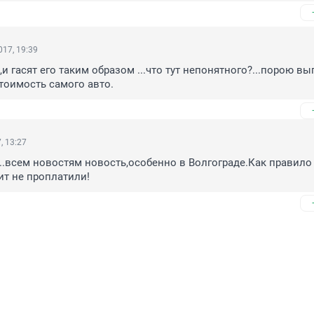
17, 19:39
,и гасят его таким образом ...что тут непонятного?...порою вы
тоимость самого авто.
, 13:27
!..всем новостям новость,особенно в Волгограде.Как правило 
т не проплатили!