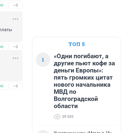
+0
–0
платы 
ТОП 5
+0
–0
«Одни погибают, а
1
другие пьют кофе за
деньги Европы»:
пять громких цитат
нового начальника
+0
–0
МВД по
Волгоградской
области
39 535