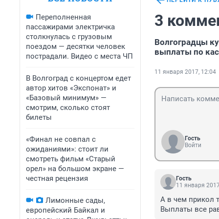
ПЕРЕЙТИ К ПУ
3 комме
Переполненная
пассажирами электричка
столкнулась с грузовым
Волгоградцы ку
поездом — десятки человек
выплаты по ка
пострадали. Видео с места ЧП
11 января 2017, 12:04
В Волгоград с концертом едет
автор хитов «Экспонат» и
«Базовый минимум» —
смотрим, сколько стоят
билеты
«Финал не совпал с
Гость
Войти
ожиданиями»: стоит ли
смотреть фильм «Старый
орел» на большом экране —
честная рецензия
Гость
11 января 2017
А в чем прикол т
Лимонные сады,
Выплаты все рав
европейский Байкал и