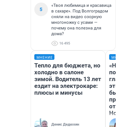
«Твоя любимица и красавица
5
в сахаре». Под Волгоградом
сняли на видео озорную
многоножку с усами —
почему она полезна для
дома?
16 495
МНЕНИЕ
МНЕНИ
Тепло для бюджета, но
«Нико
холодно в салоне
побед
зимой. Водитель 13 лет
главн
ездит на электрокаре:
этого
плюсы и минусы
бьет 
прока
отзыв
Нолан
Денис Дедюхин