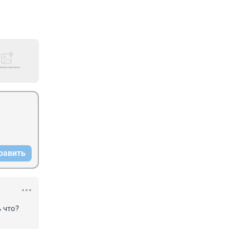
равить
 что? 