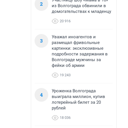
Участницу шоу «Мама в 16»
2
из Волгограда обвинили в
домогательствах к младенцу
20 916
Уважал иноагентов и
3
размещал фривольные
картинки: эксклюзивные
подробности задержания в
Волгограде мужчины за
фейки об армии
19 243
Уроженка Волгограда
4
выиграла миллион, купив
лотерейный билет за 20
рублей
18 036