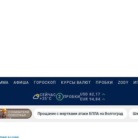
АММА
АФИША
ГОРОСКОП
КУРСЫ ВАЛЮТ
ПРОБКИ
ZODY
И
USD 82,17
СЕЙЧАС
2
ПРОБКИ
+35°C
EUR 94,84
Прощание с жертвами атаки БПЛА на Волгоград
Шк