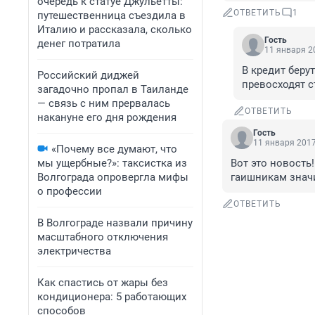
очередь к статуе Джульетты:
ОТВЕТИТЬ
1
путешественница съездила в
Италию и рассказала, сколько
Гость
денег потратила
11 января 20
В кредит берут
Российский диджей
превосходят с
загадочно пропал в Таиланде
— связь с ним прервалась
ОТВЕТИТЬ
накануне его дня рождения
Гость
11 января 2017
«Почему все думают, что
мы ущербные?»: таксистка из
Вот это новость
Волгограда опровергла мифы
гаишникам значи
о профессии
ОТВЕТИТЬ
В Волгограде назвали причину
масштабного отключения
электричества
Как спастись от жары без
кондиционера: 5 работающих
способов