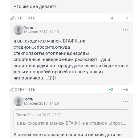
Что же она делает?
+4
–2
ОТВЕТИТЬ
Гость
16 июня 2017, 12:00
а вы сходите в манеж ВГАФК..на 
стадион..спросите,откуда 
стеклопакеты,отопление,снаряды 
спортивные..наверное-вам расскажут...да и 
спортплощадки по городу-даже если за бюджетные 
деньги-попробуй-пробей это все у наших 
чиновничков....)))))
+2
–6
ОТВЕТИТЬ
Гость
16 июня 2017, 14:29
Гость
16 июня 2017, 12:00
а вы сходите в манеж ВГАФК..на стадион..спросите,откуда стеклопакеты,отопление,снаряды спортивные..наверное-вам расскажут...да и спортплощадки по городу-даже если за бюджетные деньги-попробуй-пробей это все у наших чиновничков....)))))
А зачем мне площадки если ни я ни мои дети не 