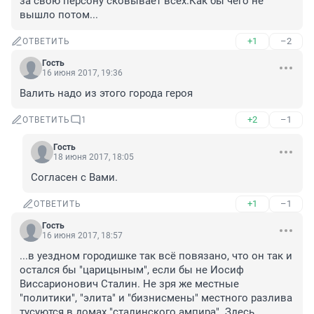
за свою персону сковывает всех.Как бы чего не 
вышло потом...
+1
–2
ОТВЕТИТЬ
Гость
16 июня 2017, 19:36
Валить надо из этого города героя
+2
–1
ОТВЕТИТЬ
1
Гость
18 июня 2017, 18:05
Согласен с Вами.
+1
–1
ОТВЕТИТЬ
Гость
16 июня 2017, 18:57
...в уездном городишке так всё повязано, что он так и 
остался бы "царицыным", если бы не Иосиф 
Виссарионович Сталин. Не зря же местные 
"политики", "элита" и "бизнисмены" местного разлива 
тусуются в домах "сталинского ампира". Здесь 