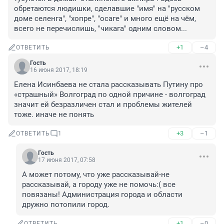
обретаются людишки, сделавшие "имя" на "русском 
доме селенга", "хопре", "осаге" и много ещё на чём, 
всего не перечислишь, "чикага" одним словом...
+1
–4
ОТВЕТИТЬ
Гость
16 июня 2017, 18:19
Елена Исинбаева не стала рассказывать Путину про 
«страшный» Волгоград по одной причине - волгоград 
значит ей безразличен стал и проблемы жителей 
тоже. иначе не понять
+3
–1
ОТВЕТИТЬ
1
Гость
17 июня 2017, 07:58
А может потому, что уже рассказывай-не 
рассказывай, а городу уже не помочь:( все 
повязаны! Администрация города и области 
дружно потопили город.
+1
–0
ОТВЕТИТЬ