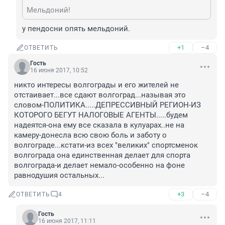
Мельдоний!
у пендосни опять мельдоний.
+1
–4
ОТВЕТИТЬ
Гость
16 июня 2017, 10:52
никто интересы волгограды и его жителей не 
отстаивает...все сдают волгоград...называя это 
словом-ПОЛИТИКА.....ДЕПРЕССИВНЫЙ РЕГИОН-ИЗ 
КОТОРОГО БЕГУТ НАЛОГОВЫЕ АГЕНТЫ.....будем 
надеятся-она ему все сказала в кулуарах..не на 
камеру-донесла всю свою боль и заботу о 
волгограде...кстати-из всех "великих" спортсменок 
волгограда она единственная делает для спорта 
волгограда-и делает немало-особенно на фоне 
равнодушия остальных...
+3
–4
ОТВЕТИТЬ
4
Гость
16 июня 2017, 11:11