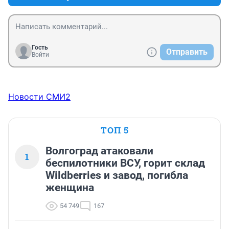
дней, а пока не привык и окрошка противопоказана. 
Согласен с оценкой иностранцев, гадость редкостная 
в любом исполнении и по любому рецепту.
Гость
Отправить
Войти
Новости СМИ2
ТОП 5
Волгоград атаковали
1
беспилотники ВСУ, горит склад
Wildberries и завод, погибла
женщина
54 749
167