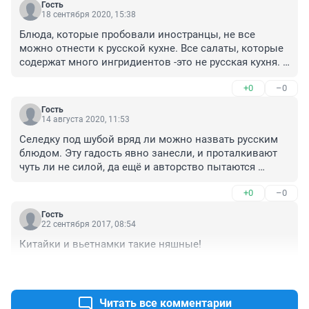
Гость
18 сентября 2020, 15:38
Блюда, которые пробовали иностранцы, не все 
можно отнести к русской кухне. Все салаты, которые 
содержат много ингридиентов -это не русская кухня. 
Даже борщ уже претерпел изменения. Русские первые 
+0
–0
блюда - это щи и похлёбки. Холодец и окрошка 
должны быть очень хорошо и правильно 
Гость
приготовлены из качественных продуктов (и то не 
14 августа 2020, 11:53
все это будут есть), в противном случае лучше 
Селедку под шубой вряд ли можно назвать русским 
картошка в мундире. Каждая национальная кухня, 
блюдом. Эту гадость явно занесли, и проталкивают 
имеет свою специфику. Россияне тоже не всё будут 
чуть ли не силой, да ещё и авторство пытаются 
есть в Китае или Индии. Статья интересная, спасибо 
приписать оказывается.

автору.
+0
–0
Холодец достаточно плохо приготовить, чтобы 
вызвать отвращение. Чуть недосолить и отторжение 
Гость
обеспечено. Долго не мог понять, что часто с ним не 
22 сентября 2017, 08:54
так, потом разобрался, недосаливают и не кладут 
Китайки и вьетнамки такие няшные!
специй. Блюдо последней надежды 70-х годов 
прошлого века, когда кроме свиных копыт в мясных 
+4
–1
отделах больше ничего не было.

Окрошка и на квасе и на молочных блюдах 
Читать все комментарии
рискованный продукт. К квасу надо привыкать пару 