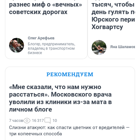
разнес миф о «вечных»
тысяч, чтобы 
советских дорогах
день гулять по
Юрского перио
Хогвартсу
Олег Арефьев
Блогер, предприниматель,
Яна Шаламова
владелец в транспортном
бизнесе
РЕКОМЕНДУЕМ
«Мне сказали, что нам нужно
расстаться». Московского врача
уволили из клиники из-за мата в
личном блоге
7 часов
16 317
10
Слизни атакуют: как спасти цветник от вредителей —
три копеечных способа