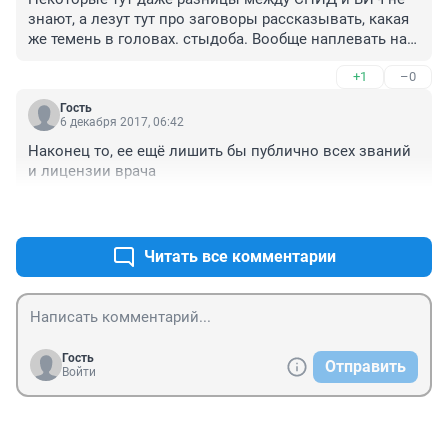
знают, а лезут тут про заговоры рассказывать, какая 
же темень в головах. стыдоба. Вообще наплевать на 
этих тупиц (антипрививочников, диссидентов, 
+1
–0
сыроедов), если бы из-за них дети не страдали.
Гость
6 декабря 2017, 06:42
Наконец то, ее ещё лишить бы публично всех званий 
и лицензии врача
+2
–1
Читать все комментарии
Гость
Отправить
Войти