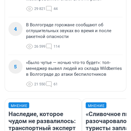
29 821
44
В Волгограде горожане сообщают об
4
оглушительных звуках во время и после
ракетной опасности
26 599
114
«Было чутье — ночью что-то будет»: топ-
5
менеджер вывел людей из склада Wildberries
в Волгограде до атаки беспилотников
21 550
61
МНЕНИЕ
МНЕНИЕ
Наследие, которое
«Сливочное пи
чудом не развалилось:
разочаровало»
транспортный эксперт
туристы запла