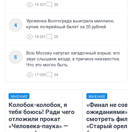
19 337
35
Уроженка Волгограда выиграла миллион,
4
купив лотерейный билет за 20 рублей
18 201
29
Всю Москву напугал загадочный взрыв: его
5
звук слышали везде, а причина неизвестна.
Что это могло быть
17 030
34
МНЕНИЕ
МНЕНИЕ
Колобок-колобок, я
«Финал не совп
тебя боюсь! Ради чего
ожиданиями»: 
отложили прокат
смотреть фил
«Человека-паука» —
«Старый орел» 