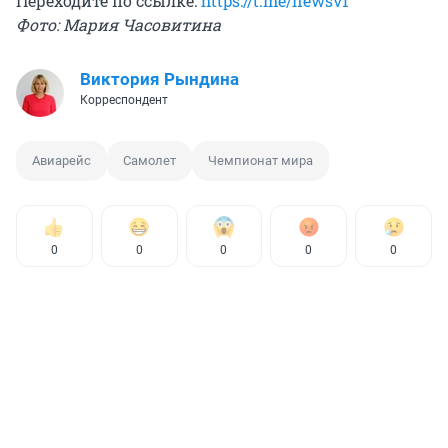
Переходите по ссылке:
https://t.me/newsv1
Фото: Мария Часовитина
Виктория Рындина
Корреспондент
Авиарейс
Самолет
Чемпионат мира
0
0
0
0
0