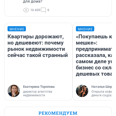
для дома?
16 439
6
МНЕНИЕ
МНЕНИЕ
Квартиры дорожают,
«Покупаешь ко
но дешевеют: почему
мешке»:
рынок недвижимости
предпринимат
сейчас такой странный
рассказала, как
самом деле ус
бизнес со скл
дешевых това
Екатерина Торопова
Наталья Шорох
директор агентства
Открыла кофейн
недвижимости
деньги соцразв
РЕКОМЕНДУЕМ