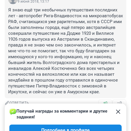
9 июня 2018, 13:17
Я знаю ещё три необычных путешествия последних 
лет - автопробег Рига-Владивосток на микроавтобусах 
РАФ, считающихся уже раритетными, хотя в СССР ими 
были заполнены города, ещё пятеро австралийцев 
совершали путешествие на Додже 1920 и Виллисе 
1926 годов выпуска из Австралии в Скандинавию, 
правда я не знаю чем оно закончилось, и интернет 
мне что-то не помогает, так что буду благодарен за 
имеющуюся у кого-то информацию, ну и наконец 
бывший житель Волгоградского дома престарелых и 
инвалидов Алексей Костюченко без всех четырех 
конечностей на велоколяске или как он называет 
хендбайке в прошлом году отправился в одиночное 
путешествие Питер-Владивосток с зимовкой в 
Иркутске, и сейчас он уже в Амурском крае.
+0
–0
ОТВЕТИТЬ
Получай награды за комментарии и другие 
Гость
8 июня 2018, 17:30
задания!
я только не понял, КАК ЭТО из Болгарии в Азовское 
Подробнее в профиле
море и вдруг "ЧЕРЕЗ БАЛТИКУ"?!..