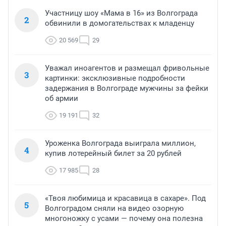
Участницу шоу «Мама в 16» из Волгограда
2
обвинили в домогательствах к младенцу
20 569
29
Уважал иноагентов и размещал фривольные
3
картинки: эксклюзивные подробности
задержания в Волгограде мужчины за фейки
об армии
19 191
32
Уроженка Волгограда выиграла миллион,
4
купив лотерейный билет за 20 рублей
17 985
28
«Твоя любимица и красавица в сахаре». Под
5
Волгоградом сняли на видео озорную
многоножку с усами — почему она полезна