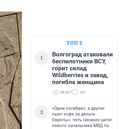
ТОП 5
Волгоград атаковали
1
беспилотники ВСУ,
горит склад
Wildberries и завод,
погибла женщина
54 657
167
«Одни погибают, а другие
2
пьют кофе за деньги
Европы»: пять громких цитат
нового начальника МВД по