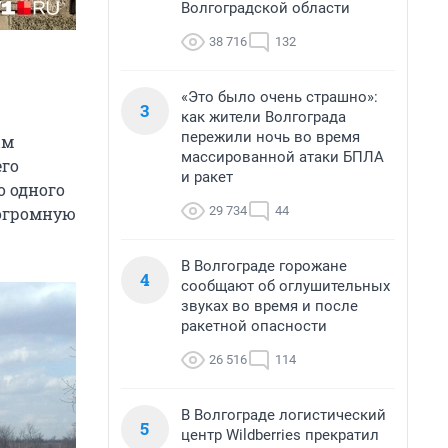
Волгоградской области
38 716
132
«Это было очень страшно»:
3
как жители Волгограда
пережили ночь во время
ым
массированной атаки БПЛА
его
и ракет
о одного
29 734
44
 огромную
В Волгограде горожане
4
сообщают об оглушительных
звуках во время и после
ракетной опасности
26 516
114
В Волгограде логистический
5
центр Wildberries прекратил