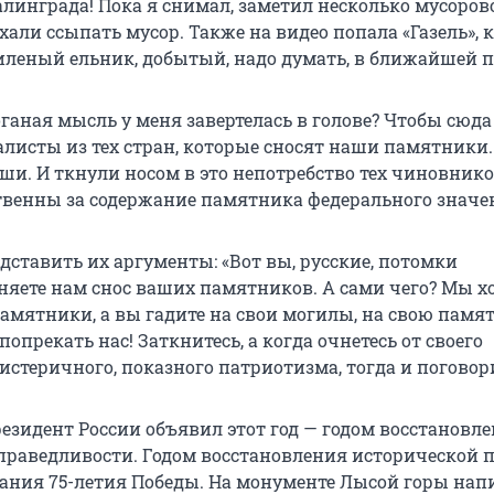
линграда! Пока я снимал, заметил несколько мусорово
хали ссыпать мусор. Также на видео попала «Газель», 
иленый ельник, добытый, надо думать, в ближайшей п
оганая мысль у меня завертелась в голове? Чтобы сюда
листы из тех стран, которые сносят наши памятники.
ши. И ткнули носом в это непотребство тех чиновнико
твенны за содержание памятника федерального значе
дставить их аргументы: «Вот вы, русские, потомки
еняете нам снос ваших памятников. А сами чего? Мы х
амятники, а вы гадите на свои могилы, на свою памят
 попрекать нас! Заткнитесь, а когда очнетесь от своего
истеричного, показного патриотизма, тогда и поговор
Президент России объявил этот год — годом восстановл
праведливости. Годом восстановления исторической 
ания 75-летия Победы. На монументе Лысой горы напи