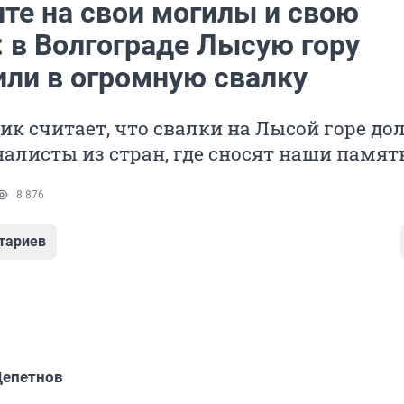
ите на свои могилы и свою
: в Волгограде Лысую гору
или в огромную свалку
к считает, что свалки на Лысой горе д
алисты из стран, где сносят наши памя
8 876
тариев
Щепетнов