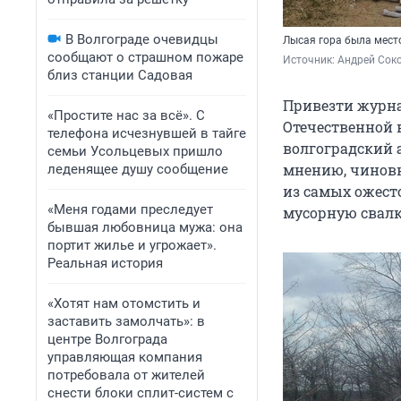
В Волгограде очевидцы
Лысая гора была место
сообщают о страшном пожаре
Источник: 
Андрей Сок
близ станции Садовая
Привезти журна
«Простите нас за всё». С
Отечественной 
телефона исчезнувшей в тайге
волгоградский 
семьи Усольцевых пришло
мнению, чиновн
леденящее душу сообщение
из самых ожест
«Меня годами преследует
мусорную свалк
бывшая любовница мужа: она
портит жилье и угрожает».
Реальная история
«Хотят нам отомстить и
заставить замолчать»: в
центре Волгограда
управляющая компания
потребовала от жителей
снести блоки сплит-систем с