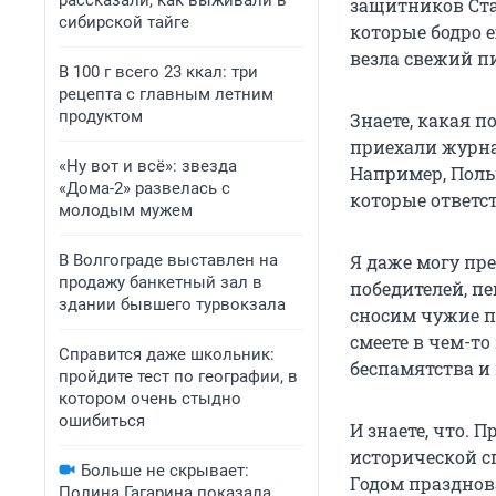
рассказали, как выживали в
защитников Ста
сибирской тайге
которые бодро е
везла свежий п
В 100 г всего 23 ккал: три
рецепта с главным летним
продуктом
Знаете, какая п
приехали журна
«Ну вот и всё»: звезда
Например, Поль
«Дома-2» развелась с
которые ответс
молодым мужем
В Волгограде выставлен на
Я даже могу пре
продажу банкетный зал в
победителей, п
здании бывшего турвокзала
сносим чужие п
смеете в чем-то
Справится даже школьник:
беспамятства и 
пройдите тест по географии, в
котором очень стыдно
ошибиться
И знаете, что. 
исторической с
Больше не скрывает:
Годом празднов
Полина Гагарина показала