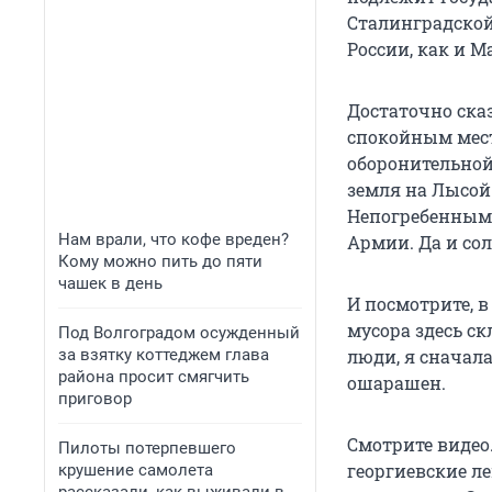
Сталинградской
России, как и М
Достаточно сказ
спокойным мест
оборонительной 
земля на Лысой 
Непогребенными
Нам врали, что кофе вреден?
Армии. Да и со
Кому можно пить до пяти
чашек в день
И посмотрите, в
мусора здесь ск
Под Волгоградом осужденный
за взятку коттеджем глава
люди, я сначала
района просит смягчить
ошарашен.
приговор
Смотрите видео.
Пилоты потерпевшего
георгиевские л
крушение самолета