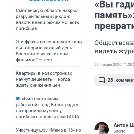
«Вы гад
Смоленскую область накрыл
память»
разрушительный циклон:
власти ввели режим ЧС, есть
преврат
погибшие
Общественни
Эти фразы из советского кино
вы говорите каждый день.
видеть журн
Вспомните из каких они
фильмов? — тест
27 января 2020, 11:30
Квартиры в новостройках
начнут дешеветь — когда
28
коммен
ждать снижения цен
«Был настоящим
работягой»: под Волгоградом
похоронили мужчину,
погибшего после атаки БПЛА
Антон 
Участницу шоу «Мама в 16» из
Блогер