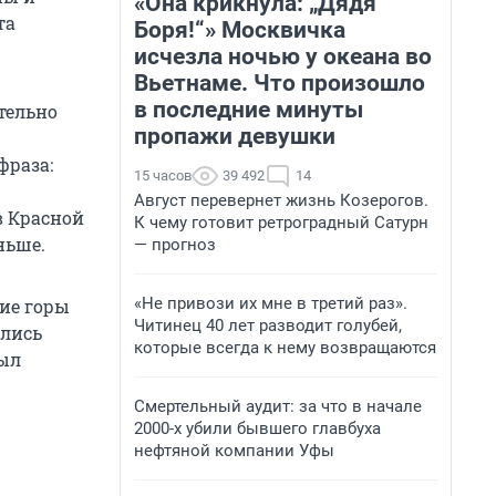
«Она крикнула: „Дядя
та
Боря!“» Москвичка
исчезла ночью у океана во
Вьетнаме. Что произошло
в последние минуты
ительно
пропажи девушки
фраза:
15 часов
39 492
14
Август перевернет жизнь Козерогов.
в Красной
К чему готовит ретроградный Сатурн
ньше.
— прогноз
«Не привози их мне в третий раз».
кие горы
Читинец 40 лет разводит голубей,
ились
которые всегда к нему возвращаются
был
Смертельный аудит: за что в начале
2000-х убили бывшего главбуха
нефтяной компании Уфы