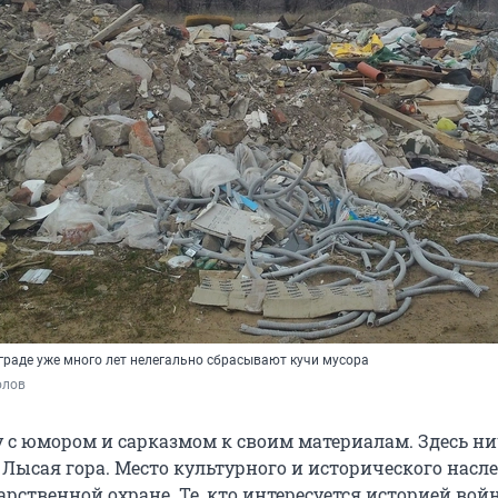
граде уже много лет нелегально сбрасывают кучи мусора
олов
у с юмором и сарказмом к своим материалам. Здесь ни
. Лысая гора. Место культурного и исторического насле
рственной охране. Те, кто интересуется историей вой