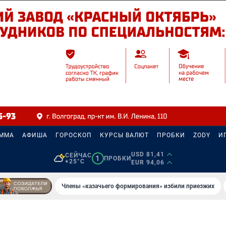
АММА
АФИША
ГОРОСКОП
КУРСЫ ВАЛЮТ
ПРОБКИ
ZODY
И
USD 81,41
СЕЙЧАС
1
ПРОБКИ
+25°C
EUR 94,06
Члены «казачьего формирования» избили приезжих