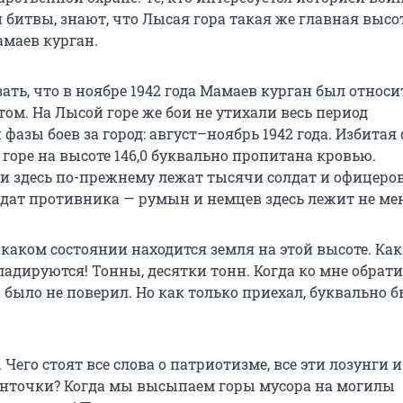
 битвы, знают, что Лысая гора такая же главная высо
амаев курган.
ать, что в ноябре 1942 года Мамаев курган был относ
ом. На Лысой горе же бои не утихали весь период
фазы боев за город: август–ноябрь 1942 года. Избитая 
горе на высоте 146,0 буквально пропитана кровью.
 здесь по-прежнему лежат тысячи солдат и офицеро
лдат противника — румын и немцев здесь лежит не ме
 каком состоянии находится земля на этой высоте. Ка
ладируются! Тонны, десятки тонн. Когда ко мне обрат
 было не поверил. Но как только приехал, буквально 
 Чего стоят все слова о патриотизме, все эти лозунги и
енточки? Когда мы высыпаем горы мусора на могилы