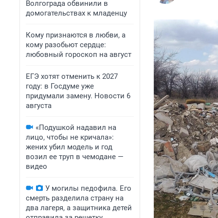
Волгограда обвинили в
домогательствах к младенцу
Кому признаются в любви, а
кому разобьют сердце:
любовный гороскоп на август
ЕГЭ хотят отменить к 2027
году: в Госдуме уже
придумали замену. Новости 6
августа
«Подушкой надавил на
лицо, чтобы не кричала»:
жених убил модель и год
возил ее труп в чемодане —
видео
У могилы педофила. Его
смерть разделила страну на
два лагеря, а защитника детей
отправила за решетку