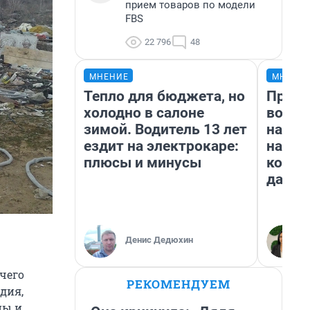
прием товаров по модели
FBS
22 796
48
МНЕНИЕ
МНЕНИ
Тепло для бюджета, но
Прода
холодно в салоне
возьм
зимой. Водитель 13 лет
нам г
ездит на электрокаре:
налог
плюсы и минусы
косне
даже 
Денис Дедюхин
чего
РЕКОМЕНДУЕМ
дия,
ны и