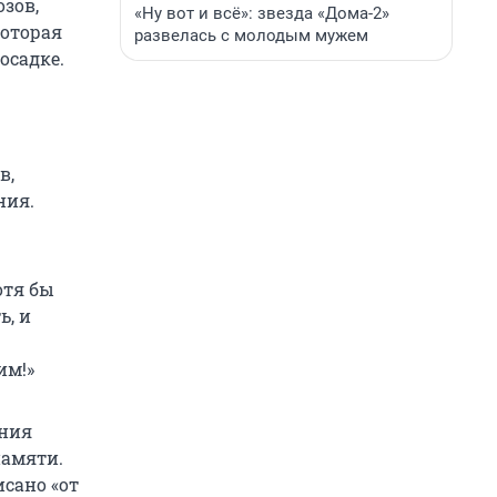
зов,
«Ну вот и всё»: звезда «Дома-2»
которая
развелась с молодым мужем
осадке.
в,
ния.
отя бы
ь, и
им!»
ения
памяти.
сано «от