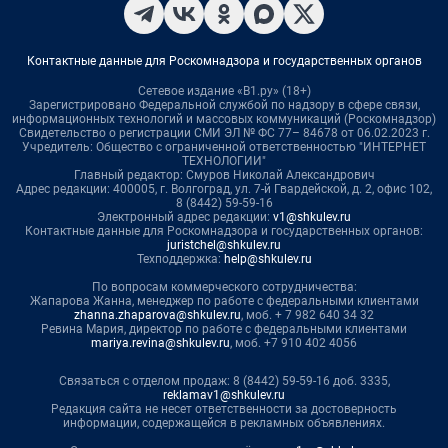
Контактные данные для Роскомнадзора и государственных органов
Сетевое издание «В1.ру» (18+)
Зарегистрировано Федеральной службой по надзору в сфере связи,
информационных технологий и массовых коммуникаций (Роскомнадзор)
Свидетельство о регистрации СМИ ЭЛ № ФС 77– 84678 от 06.02.2023 г.
Учредитель: Общество с ограниченной ответственностью "ИНТЕРНЕТ
ТЕХНОЛОГИИ"
Главный редактор: Смуров Николай Александрович
Адрес редакции: 400005, г. Волгоград, ул. 7-й Гвардейской, д. 2, офис 102,
8 (8442) 59-59-16
Электронный адрес редакции:
v1@shkulev.ru
Контактные данные для Роскомнадзора и государственных органов:
juristchel@shkulev.ru
Техподдержка:
help@shkulev.ru
По вопросам коммерческого сотрудничества:
Жапарова Жанна, менеджер по работе с федеральными клиентами
zhanna.zhaparova@shkulev.ru
, моб. + 7 982 640 34 32
Ревина Мария, директор по работе с федеральными клиентами
mariya.revina@shkulev.ru
, моб. +7 910 402 4056
Связаться с отделом продаж: 8 (8442) 59-59-16 доб. 3335,
reklamav1@shkulev.ru
Редакция сайта не несет ответственности за достоверность
информации, содержащейся в рекламных объявлениях.