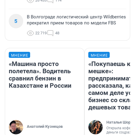
26 433
114
В Волгограде логистический центр Wildberries
5
прекратил прием товаров по модели FBS
22 719
48
МНЕНИЕ
МНЕНИЕ
«Машина просто
«Покупаешь ко
полетела». Водитель
мешке»:
сравнил бензин в
предпринимат
Казахстане и России
рассказала, как
самом деле ус
бизнес со скл
дешевых това
Наталья Шорох
Анатолий Кузнецов
Открыла кофейн
деньги соцразв