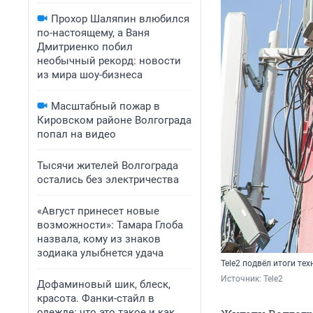
Прохор Шаляпин влюбился
по-настоящему, а Ваня
Дмитриенко побил
необычный рекорд: новости
из мира шоу-бизнеса
Масштабный пожар в
Кировском районе Волгограда
попал на видео
Тысячи жителей Волгограда
остались без электричества
«Август принесет новые
возможности»: Тамара Глоба
назвала, кому из знаков
зодиака улыбнется удача
Tele2 подвёл итоги те
Источник: 
Tele2
Дофаминовый шик, блеск,
красота. Фанки-стайл в
одежде: что это такое и как