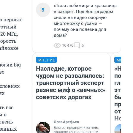
«Твоя любимица и красавица
5
в сахаре». Под Волгоградом
сняли на видео озорную
из первых
многоножку с усами —
стотный
почему она полезна для
20 МГц,
дома?
корость
16 470
6
айловке
МНЕНИЕ
МНЕНИ
огии big
Наследие, которое
«Нико
во
чудом не развалилось:
побед
транспортный эксперт
главн
условиях
разнес миф о «вечных»
этого
ях
советских дорогах
бьет 
прока
ь все
отзыв
и в
Нолан
овень
Олег Арефьев
Блогер, предприниматель,
еленных
владелец в транспортном