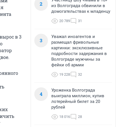
Участницу шоу «Мама в 16»
ями
2
из Волгограда обвинили в
ия
домогательствах к младенцу
мента
20 789
31
вырос в 3
Уважал иноагентов и
3
размещал фривольные
го
картинки: эксклюзивные
ратор
подробности задержания в
вое.
Волгограде мужчины за
фейки об армии
тоянного
19 228
32
ть
Уроженка Волгограда
4
выиграла миллион, купив
лотерейный билет за 20
рублей
ких
личить
18 016
28
у