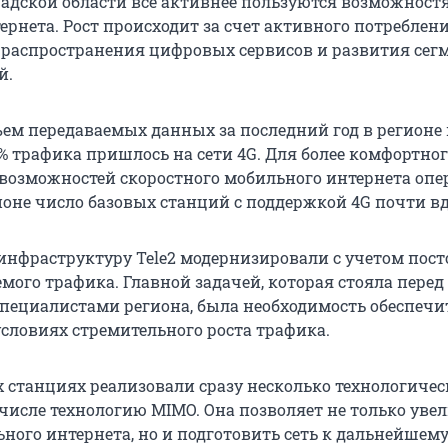
адской области все активнее пользуются возможност
ернета. Рост происходит за счет активного потреблен
, распространения цифровых сервисов и развития сег
й.
ъем передаваемых данных за последний год в регионе 
% трафика пришлось на сети 4G. Для более комфортно
возможностей скоростного мобильного интернета опе
ионе число базовых станций с поддержкой 4G почти вд
E-инфраструктуру Tele2 модернизировали с учетом пос
мого трафика. Главной задачей, которая стояла перед
пециалистами региона, была необходимость обеспечи
условиях стремительного роста трафика.
 станциях реализовали сразу несколько технологичес
 числе технологию MIMO. Она позволяет не только уве
ьного интернета, но и подготовить сеть к дальнейшем