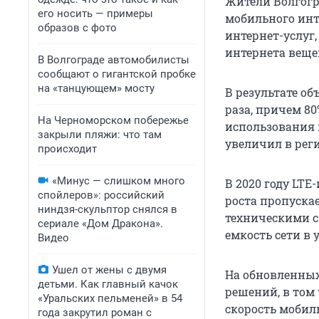
Жители Волгогр
его носить — примеры
мобильного инт
образов с фото
интернет-услуг
интернета веще
В Волгограде автомобилисты
сообщают о гигантской пробке
на «танцующем» мосту
В результате об
раза, причем 80
На Черноморском побережье
использования 
закрыли пляжи: что там
увеличил в рег
происходит
«Минус — слишком много
В 2020 году LT
спойлеров»: российский
роста пропускае
ниндзя-скульптор снялся в
техническими с
сериале «Дом Дракона».
емкость сети в 
Видео
Ушел от жены с двумя
На обновленных
детьми. Как главный качок
решений, в том
«Уральских пельменей» в 54
скорость мобил
года закрутил роман с