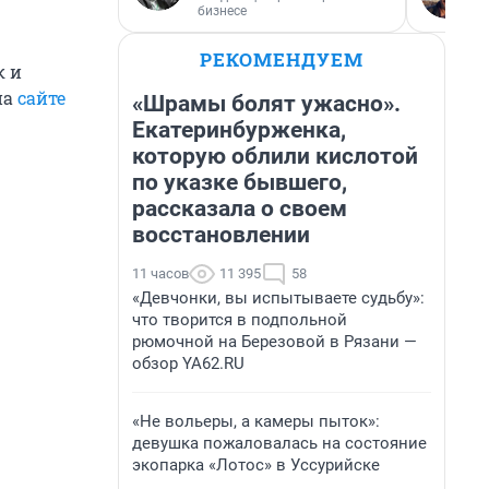
бизнесе
РЕКОМЕНДУЕМ
к и
на
сайте
«Шрамы болят ужасно».
Екатеринбурженка,
которую облили кислотой
по указке бывшего,
рассказала о своем
восстановлении
11 часов
11 395
58
«Девчонки, вы испытываете судьбу»:
что творится в подпольной
рюмочной на Березовой в Рязани —
обзор YA62.RU
«Не вольеры, а камеры пыток»:
девушка пожаловалась на состояние
экопарка «Лотос» в Уссурийске