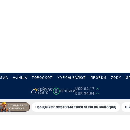
АММА
АФИША
ГОРОСКОП
КУРСЫ ВАЛЮТ
ПРОБКИ
ZODY
И
USD 82,17
СЕЙЧАС
2
ПРОБКИ
+36°C
EUR 94,84
Прощание с жертвами атаки БПЛА на Волгоград
Шк