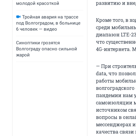
развитию и вне
молодой красоткой
Тройная авария на трассе
Кроме того, в х
под Волгоградом, в больнице
среди мобильны
6 человек — видео
диапазон LTE-23
что существенн
Синоптики грозятся
4G-интернета. 
Волгограду опасно сильной
жарой
— При строител
data, что позв
работы мобильн
волгоградского
пандемии нам у
самоизоляции 
источником свя
вопросы в онлай
мессенджерах и
качества связи 