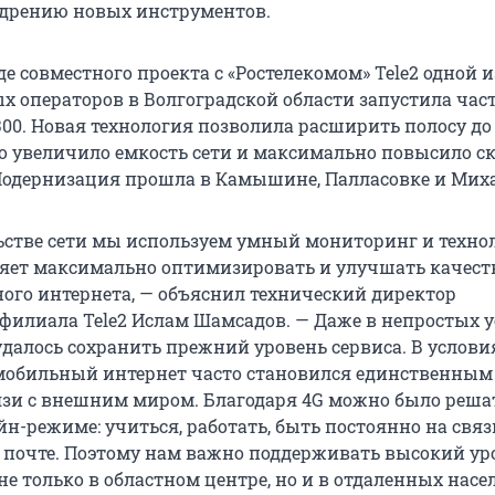
дрению новых инструментов.
оде совместного проекта с «Ростелекомом» Tele2 одной 
х операторов в Волгоградской области запустила ча
00. Новая технология позволила расширить полосу до 
о увеличило емкость сети и максимально повысило с
Модернизация прошла в Камышине, Палласовке и Мих
ьстве сети мы используем умный мониторинг и технол
оляет максимально оптимизировать и улучшать качест
ого интернета, — объяснил технический директор
 филиала Tele2 Ислам Шамсадов. — Даже в непростых 
далось сохранить прежний уровень сервиса. В услови
мобильный интернет часто становился единственным
зи с внешним миром. Благодаря 4G можно было решат
н-режиме: учиться, работать, быть постоянно на связ
 почте. Поэтому нам важно поддерживать высокий ур
не только в областном центре, но и в отдаленных нас