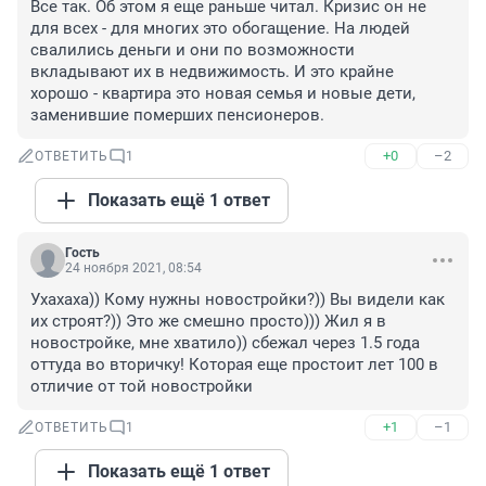
Все так. Об этом я еще раньше читал. Кризис он не 
для всех - для многих это обогащение. На людей 
свалились деньги и они по возможности 
вкладывают их в недвижимость. И это крайне 
хорошо - квартира это новая семья и новые дети, 
заменившие померших пенсионеров.
+0
–2
ОТВЕТИТЬ
1
Показать ещё 1 ответ
Гость
24 ноября 2021, 08:54
Ухахаха)) Кому нужны новостройки?)) Вы видели как 
их строят?)) Это же смешно просто))) Жил я в 
новостройке, мне хватило)) сбежал через 1.5 года 
оттуда во вторичку! Которая еще простоит лет 100 в 
отличие от той новостройки
+1
–1
ОТВЕТИТЬ
1
Показать ещё 1 ответ