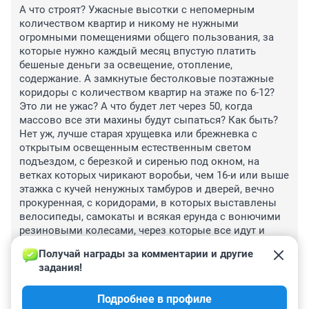
А что строят? Ужасные высотки с непомерным 
количеством квартир и никому не нужными 
огромными помещениями общего пользования, за 
которые нужно каждый месяц впустую платить 
бешеные деньги за освещение, отопление, 
содержание. А замкнутые бестолковые поэтажные 
коридоры с количеством квартир на этаже по 6-12? 
Это ли не ужас? А что будет лет через 50, когда 
массово все эти махины будут сыпаться? Как быть? 

Нет уж, лучше старая хрущевка или брежневка с 
открытым освещенным естественным светом 
подъездом, с березкой и сиренью под окном, на 
ветках которых чирикают воробьи, чем 16-и или выше 
этажка с кучей ненужных тамбуров и дверей, вечно 
прокуренная, с коридорами, в которых выставлены 
велосипеды, самокаты и всякая ерунда с вонючими 
резиновыми колесами, через которые все идут и 
спотыкаются, вместо того, чтоб держать их в 
Получай награды за комментарии и другие 
кладовых своих квартир, а еще хуже, когда на первом 
задания!
этаже располагается магазин или офис. Это вообще 
кошмар. Сплитсистемы, холопанье дверьми, орущие 
Подробнее в профиле
машины под окнами и т.д.