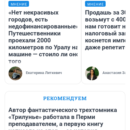
МНЕНИЕ
МНЕНИЕ
«Нет некрасивых
Продашь за 300
городов, есть
возьмут с 4000
недофинансированные».
нам готовит н
Путешественники
налоговый зако
проехали 2000
коснется импор
километров по Уралу на
даже репетито
машине — стоило ли оно
того
Екатерина Литкевич
Анастасия Зав
РЕКОМЕНДУЕМ
Автор фантастического трехтомника
«Трилунье» работала в Перми
преподавателем, а первую книгу