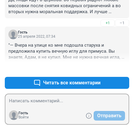
массовки после снятия ковидных ограничений а во 
вторых нужна моральная поддержка. И лучше 
пользоваться рпц чем сектами
+1
–1
Гость
25 апреля 2022, 07:34
"— Вчера на улице ко мне подошла старуха и 
предложила купить вечную иглу для примуса. Вы 
знаете, Адам, я не купил. Мне не нужна вечная игла, я 
не хочу жить вечно. Я хочу умереть. У меня налицо 
+0
–1
все пошлые признаки влюбленности: отсутствие 
аппетита, бессонница и маниакальное стремление 
сочинять стихи. Слушайте, что я накропал вчера 
Читать все комментарии
ночью при колеблющемся свете электрической 
лампы: «Я помню чудное мгновенье, передо мной 
явилась ты, как мимолетное виденье, как гений 
чистой красоты». Правда, хорошо? Талантливо? И 
только на рассвете, когда дописаны были последние 
Гость
Отправить
строки, я вспомнил, что этот стих уже написал А. 
Войти
Пушкин. Такой удар со стороны классика! А?".