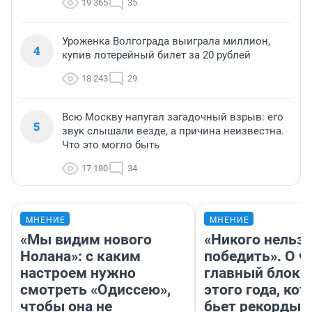
19 365
35
Уроженка Волгограда выиграла миллион,
4
купив лотерейный билет за 20 рублей
18 243
29
Всю Москву напугал загадочный взрыв: его
5
звук слышали везде, а причина неизвестна.
Что это могло быть
17 180
34
МНЕНИЕ
МНЕНИЕ
«Мы видим нового
«Никого нельз
Нолана»: с каким
победить». О ч
настроем нужно
главный блокб
смотреть «Одиссею»,
этого года, ко
чтобы она не
бьет рекорды 