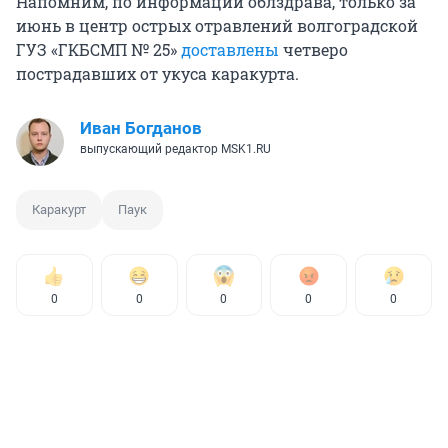
Напомним, по информации облздрава, только за
июнь в центр острых отравлений волгоградской
ГУЗ «ГКБСМП № 25»
доставлены
четверо
пострадавших от укуса каракурта.
Иван Богданов
выпускающий редактор MSK1.RU
Каракурт
Паук
0
0
0
0
0