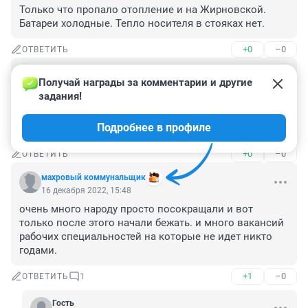
Только что пропало отопление и на Жирновской. 
Батареи холодные. Тепло носителя в стояках нет.
+0
–0
ОТВЕТИТЬ
Гость
16 декабря 2022, 18:41
Получай награды за комментарии и другие 
задания!
50 лет октября 28, отопления практически нет, в 
комнате 17 градусов, в жкх говорят, что авария, но с 
Подробнее в профиле
начала отопления тепла нормального не еще было
+0
–0
ОТВЕТИТЬ
махровый коммунальщик
16 декабря 2022, 15:48
очень много народу просто посокращали и вот 
только после этого начали бежать. и много вакансий 
рабочих специальностей на которые не идет никто 
годами.
+1
–0
ОТВЕТИТЬ
1
Гость