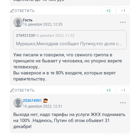
+2
–1
ОТВЕТИТЬ
Гость
16 декабря 2022, 12:35
276921230
16 декабря 2022, 11:52
Мурашко,Минздрав сообщил Путину,что доля свиного гриппа превышает в России 50% - медики перегружены,потому первичному звену повысят зарплаты до 18 тыс руб
Уже писали и говорили, что свиного гриппа в 
принципе не бывает у человека, но упорно верите 
телевизору..

Вы наверное и в те 80% входите, которые верят 
правительству..
+3
–1
ОТВЕТИТЬ
252674901
16 декабря 2022, 12:51
Выхода нет, надо тарифы на услуги ЖКХ поднимать 
на 100% .Надеюсь, Путин об этом объявит 31 
декабря!