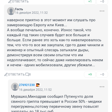
+1
–0
ОТВЕТИТЬ
Гость
16 декабря 2022, 11:32
наверное приятно в этот момент им слушать про 
замерзающую Европу или Киев... 

А вообще печально, конечно. Износ такой, что 
каждый год таких случаев будет все больше и 
больше. Если ранее это хоть как-то нивелировалось 
тем, что что-то все же закупали, где-то даже чинили и 
инженер и опытный слесарь затыкали дыры, 
демонстрируя всем своим опытом что им 
недоплачивают, то сейчас даже нивелировать некем 
и нечем - одних мобилизовали, другие убежали...
+9
–0
ОТВЕТИТЬ
8
276921230
16 декабря 2022, 11:52
Мурашко,Минздрав сообщил Путину,что доля 
свиного гриппа превышает в России 50% - медики 
перегружены,потому первичному звену повысят 
зарплаты до 18 тыс руб