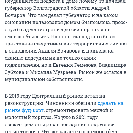
неудавшегося поджога в доме почему-то ночевал
губернатор Волгоградской области Андрей
Бочаров. Что там делал губернатор и на каком
основании пользовался домом бизнесмена, пресс-
служба администрации до сих пор так и не
смогла объяснить. Но попытка поджога была
трактована следствием как террористический акт
в отношении Андрея Бочарова и привела на
скамью подсудимых не только самих
поджигателей, но и Евгения Ремезова, Владимира
Зубкова и Михаила Музраева. Рынок же остался в
муниципальной собственности.
В 2019 году Центральный рынок встал на
реконструкцию. Чиновники обещали
сделать на
рынке фуд-корт
, отремонтировать мясной и
молочный корпуса. Но уже в 2021 году
свежеотремонтированное здание покрылось
сетью трещин. Что же касается огромного фуд-