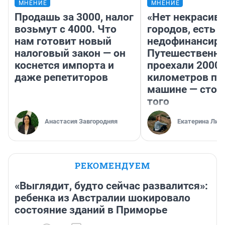
МНЕНИЕ
МНЕНИЕ
Продашь за 3000, налог
«Нет некрасив
возьмут с 4000. Что
городов, есть
нам готовит новый
недофинансиро
налоговый закон — он
Путешественн
коснется импорта и
проехали 2000
даже репетиторов
километров по 
машине — стои
того
Анастасия Завгородняя
Екатерина Лит
РЕКОМЕНДУЕМ
«Выглядит, будто сейчас развалится»:
ребенка из Австралии шокировало
состояние зданий в Приморье